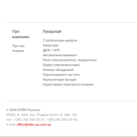
Про
Продукція
компанію
Стабілізатори напруги
Інвертори
Про нас
ДБЖ / UPS
Новини
Автоматичні вимикачі
Реле електромагнітні, твердотільні
Шафи електромонтажні
Клемне обладнання
Перетворювачі частоти
Акумуляторні батареї
Гарантоване електропостачання
©
2026
ЕЛІМ-Україна
03680, м. Київ, вул. Родини Бунґе, 8, офіс 311
тел.: +380 (44) 500-05-97; +380 (95) 940-55-09;
e-mail:
office@elim-ua.com.ua