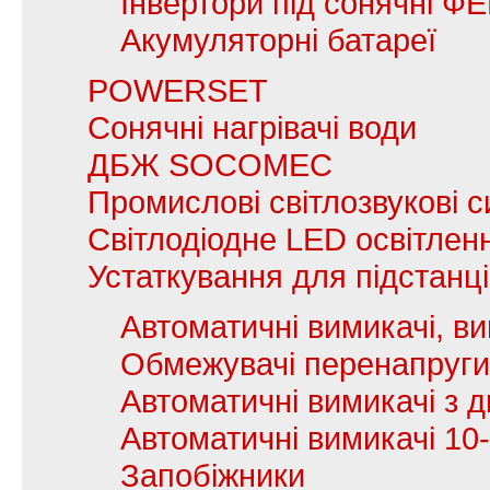
Інвертори під сонячні Ф
Акумуляторні батареї
POWERSET
Сонячні нагрівачі води
ДБЖ SOCOMEC
Промислові світлозвукові с
Світлодіодне LED освітлен
Устаткування для підстанц
Автоматичні вимикачі, в
Обмежувачі перенапруги
Автоматичні вимикачі з
Автоматичні вимикачі 10
Запобіжники