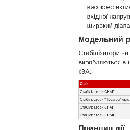
високоефектив
вхідної напруг
широкий діапа
Модельний 
Стабілізатори на
виробляються в ш
кВА.
Серія
Стабілізатори СНАП
Стабілізатори "Преміум" клас
Стабілізатори СНАН
Стабілізатори СНАШ
Принцип дії