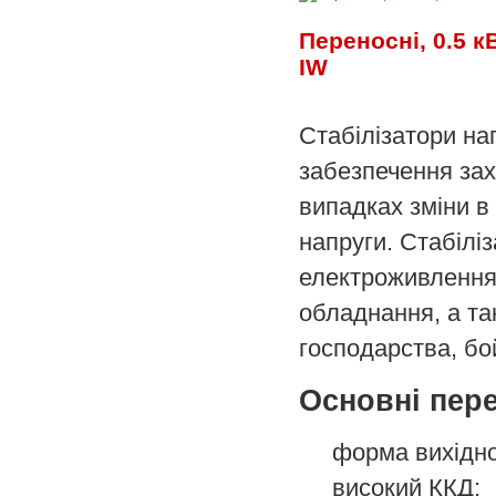
Переносні, 0.5 к
IW
Стабілізатори на
забезпечення зах
випадках зміни в
напруги. Стабілі
електроживлення
обладнання, а та
господарства, бо
Основні пер
форма вихідно
високий ККД;