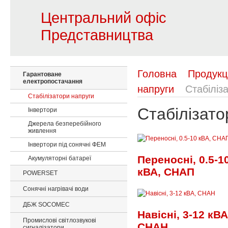
Центральний офіс
Представництва
Головна
Продукц
Гарантоване
електропостачання
напруги
Стабіліза
Стабілізатори напруги
Стабілізато
Інвертори
Джерела безперебійного
живлення
Інвертори під сонячні ФЕМ
Переносні, 0.5-1
Акумуляторні батареї
кВА, СНАП
POWERSET
Сонячні нагрівачі води
ДБЖ SOCOMEC
Навісні, 3-12 кВА
Промислові світлозвукові
СНАН
сигналізатори