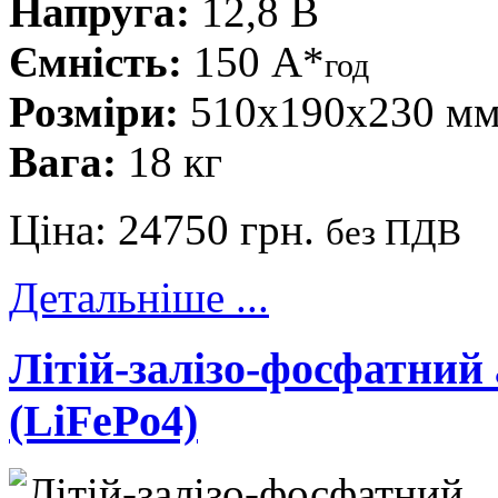
Напруга:
12,8 В
Ємність:
150 А*
год
Розміри:
510x190x230 м
Вага:
18 кг
Ціна:
24750 грн.
без ПДВ
Детальніше ...
Літій-залізо-фосфатни
(LiFePo4)