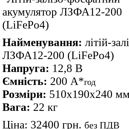
Найменування:
літій-зал
ЛЗФА12-200 (LiFePo4)
Напруга:
12,8 В
Ємність:
200 А*
год
Розміри:
510x190x240 м
Вага:
22 кг
Ціна:
32400 грн.
без ПДВ