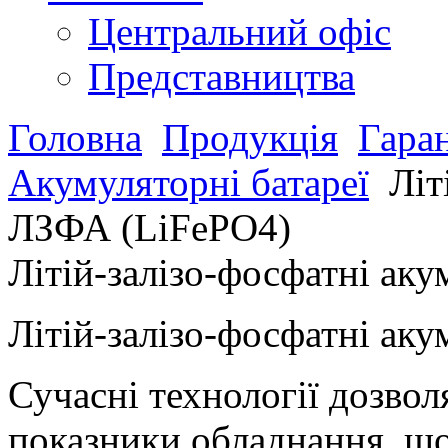
Центральний офіс
Представництва
Головна
Продукція
Гара
Акумуляторні батареї
Літ
ЛЗФА (LiFePO4)
Літій-залізо-фосфатні ак
Літій-залізо-фосфатні аку
Сучасні технології дозво
показники обладнання, що