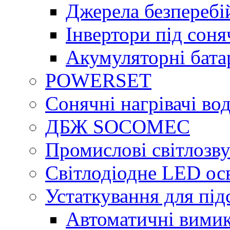
Джерела безперебі
Інвертори під сон
Акумуляторні бата
POWERSET
Сонячні нагрівачі во
ДБЖ SOCOMEC
Промислові світлозву
Світлодіодне LED ос
Устаткування для під
Автоматичні вимик