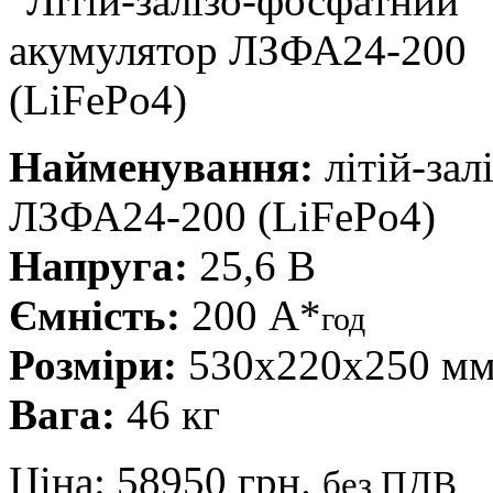
Найменування:
літій-зал
ЛЗФА24-200 (LiFePo4)
Напруга:
25,6 В
Ємність:
200 А*
год
Розміри:
530x220x250 м
Вага:
46 кг
Ціна:
58950 грн.
без ПДВ