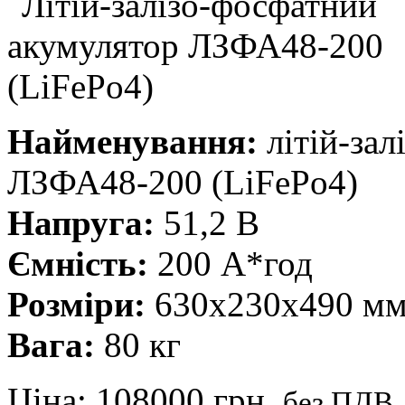
Найменування:
літій-зал
ЛЗФА48-200 (LiFePo4)
Напруга:
51,2 В
Ємність:
200 А*год
Розміри:
630x230x490 м
Вага:
80 кг
Ціна:
108000 грн.
без ПДВ