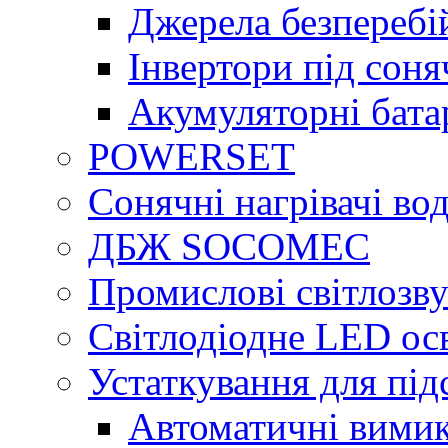
Джерела безперебі
Інвертори під сон
Акумуляторні бата
POWERSET
Сонячні нагрівачі во
ДБЖ SOCOMEC
Промислові світлозву
Світлодіодне LED ос
Устаткування для під
Автоматичні вимик