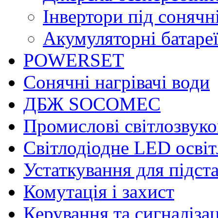
Інвертори під соняч
Акумуляторні батаре
POWERSET
Сонячні нагрівачі води
ДБЖ SOCOMEC
Промислові світлозвуко
Світлодіодне LED осві
Устаткування для підст
Комутація і захист
Керування та сигналіза