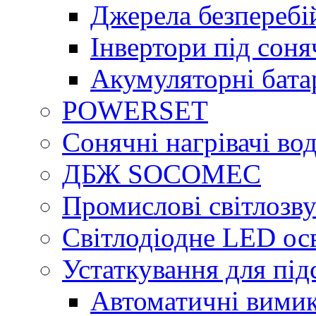
Джерела безперебі
Інвертори під сон
Акумуляторні бата
POWERSET
Сонячні нагрівачі во
ДБЖ SOCOMEC
Промислові світлозву
Світлодіодне LED ос
Устаткування для під
Автоматичні вимик