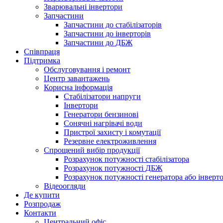
Зварювальні інвертори
Запчастини
Запчастини до стабілізаторів
Запчастини до інверторів
Запчастини до ДБЖ
Співпраця
Підтримка
Обслуговування і ремонт
Центр завантажень
Корисна інформація
Стабілізатори напруги
Інвертори
Генератори бензинові
Сонячні нагрівачі води
Пристрої захисту і комутації
Резервне електроживлення
Спрощений вибір продукції
Розрахунок потужності стабілізатора
Розрахунок потужності ДБЖ
Розрахунок потужності генератора або інверт
Відеоогляди
Де купити
Розпродаж
Контакти
Центральний офіс