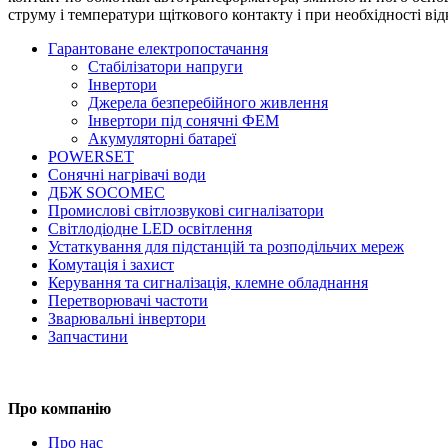
струму і температури щіткового контакту і при необхідності ві
Гарантоване електропостачання
Стабілізатори напруги
Інвертори
Джерела безперебійного живлення
Інвертори під сонячні ФЕМ
Акумуляторні батареї
POWERSET
Сонячні нагрівачі води
ДБЖ SOCOMEC
Промислові світлозвукові сигналізатори
Світлодіодне LED освітлення
Устаткування для підстанцій та розподільчих мереж
Комутація і захист
Керування та сигналізація, клемне обладнання
Перетворювачі частоти
Зварювальні інвертори
Запчастини
Про компанію
Про нас