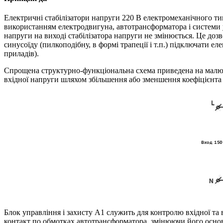
Електричні стабілізатори напруги 220 В електромеханічного ти
використанням електродвигуна, автотрансформатора і системи 
напруги на виході стабілізатора напруги не змінюється. Це дозв
синусоїду (пилкоподібну, в формі трапеції і т.п.) підключати е
приладів).
Спрощена структурно-функціональна схема приведена на малюн
вхідної напруги шляхом збільшення або зменшення коефіцієнта
Блок управління і захисту A1 служить для контролю вхідної та
контакт по обмотках автотрансформатора, змінюючи його основ