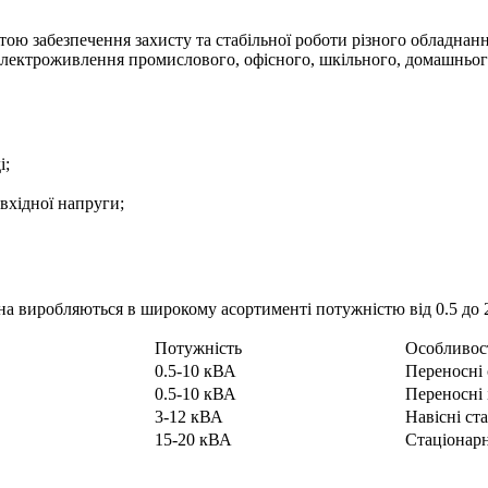
тою забезпечення захисту та стабільної роботи різного обладнан
електроживлення промислового, офісного, шкільного, домашнього 
і;
вхідної напруги;
на виробляються в широкому асортименті потужністю від 0.5 до 
Потужність
Особливост
0.5-10 кВА
Переносні 
0.5-10 кВА
Переносні і
3-12 кВА
Навісні ста
15-20 кВА
Стаціонарн