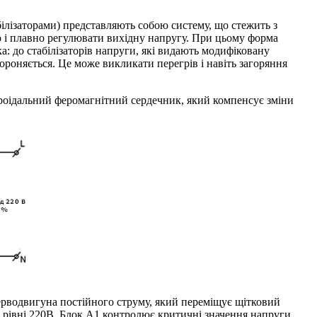
ілізаторами) представляють собою систему, що стежить з
о і плавно регулювати вихідну напругу. При цьому форма
а: до стабілізаторів напруги, які видають модифіковану
бороняється. Це може викликати перегрів і навіть загоряння
роідальний феромагнітний сердечник, який компенсує зміни
серводвигуна постійного струму, який переміщує щітковий
 рівні 220В. Блок A1 контролює критичні значення напруги,