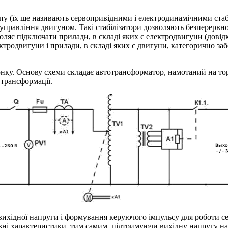
пу (їх ще називають сервопривідними і електродинамічними стаб
управління двигуном. Такі стабілізатори дозволяють безперервн
оляє підключати прилади, в складі яких є електродвигуни (довідк
лектродвигуни і прилади, в складі яких є двигуни, категорично за
ку. Основу схеми складає автотрансформатор, намотаний на то
 трансформації.
 вихідної напруги і формування керуючого імпульсу для роботи 
ні характеристики, тим самим, підтримуючи вихідну напругу на