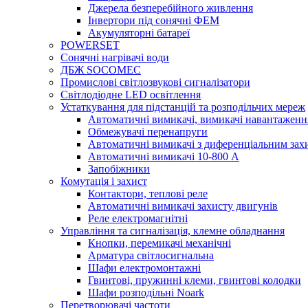
Джерела безперебійного живлення
Інвертори під сонячні ФЕМ
Акумуляторні батареї
POWERSET
Сонячні нагрівачі води
ДБЖ SOCOMEC
Промислові світлозвукові сигналізатори
Світлодіодне LED освітлення
Устаткування для підстанцій та розподільчих мереж
Автоматичні вимикачі, вимикачі навантаженн
Обмежувачі перенапруги
Автоматичні вимикачі з диференціальним зах
Автоматичні вимикачі 10-800 А
Запобіжники
Комутація і захист
Контактори, теплові реле
Автоматичні вимикачі захисту двигунів
Реле електромагнітні
Управління та сигналізація, клемне обладнання
Кнопки, перемикачі механічні
Арматура світлосигнальна
Шафи електромонтажні
Гвинтові, пружинні клеми, гвинтові колодки
Шафи розподільні Noark
Перетворювачі частоти