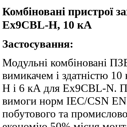
Комбіновані пристрої з
Ex9CBL-H, 10 кА
Застосування:
Модульні комбіновані ПЗ
вимикачем і здатністю 10
H і 6 кА для Ex9CBL-N. 
вимоги норм IEC/CSN EN 
побутового та промислово
економію 50% місця монт