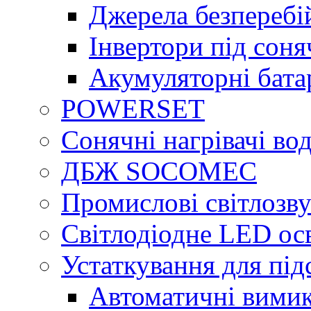
Джерела безперебі
Інвертори під сон
Акумуляторні бата
POWERSET
Сонячні нагрівачі во
ДБЖ SOCOMEC
Промислові світлозву
Світлодіодне LED ос
Устаткування для під
Автоматичні вимик