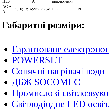
ПЗВ
А
відключення
АС A
6;10;13;16;20;25;32;40
B, C
1+N
А
Габаритні розміри:
Гарантоване електропо
POWERSET
Сонячні нагрівачі води
ДБЖ SOCOMEC
Промислові світлозвуко
Світлодіодне LED осві