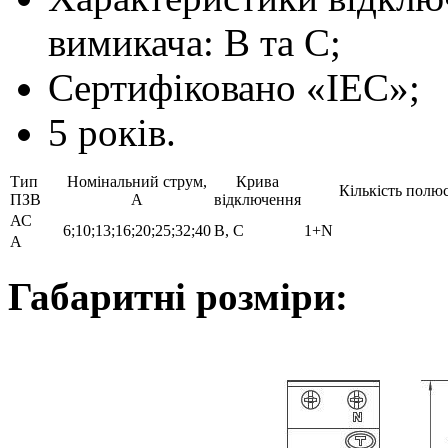
вимикача: B та C;
Сертифіковано «ІЕС»;
5 років.
Тип
Номінальний струм,
Крива
Кількість полюс
ПЗВ
А
відключення
АС
6;10;13;16;20;25;32;40
B, C
1+N
А
Габаритні розміри: