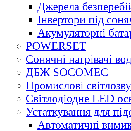
Джерела безперебі
Інвертори під сон
Акумуляторні бата
POWERSET
Сонячні нагрівачі во
ДБЖ SOCOMEC
Промислові світлозву
Світлодіодне LED ос
Устаткування для під
Автоматичні вимик