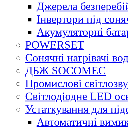
Джерела безперебі
Інвертори під сон
Акумуляторні бата
POWERSET
Сонячні нагрівачі во
ДБЖ SOCOMEC
Промислові світлозву
Світлодіодне LED ос
Устаткування для під
Автоматичні вимик