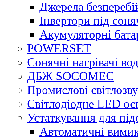
Джерела безперебі
Інвертори під сон
Акумуляторні бата
POWERSET
Сонячні нагрівачі во
ДБЖ SOCOMEC
Промислові світлозву
Світлодіодне LED ос
Устаткування для під
Автоматичні вимик