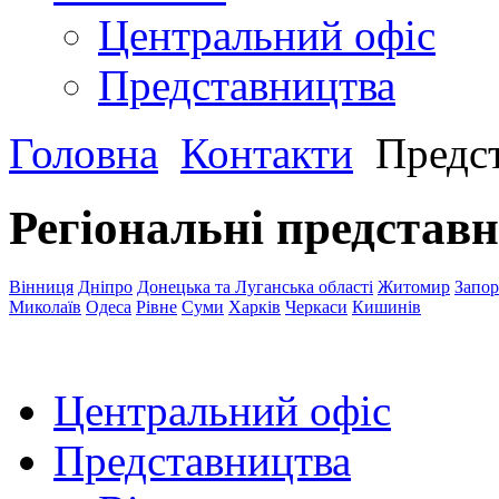
Центральний офіс
Представництва
Головна
Контакти
Предст
Регіональні представ
Вінниця
Дніпро
Донецька та Луганська області
Житомир
Запо
Миколаїв
Одеса
Рівне
Суми
Харків
Черкаси
Кишинів
Центральний офіс
Представництва