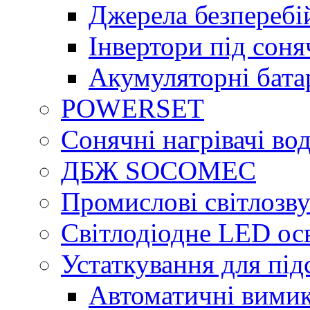
Джерела безперебі
Інвертори під сон
Акумуляторні бата
POWERSET
Сонячні нагрівачі во
ДБЖ SOCOMEC
Промислові світлозву
Світлодіодне LED ос
Устаткування для під
Автоматичні вимик