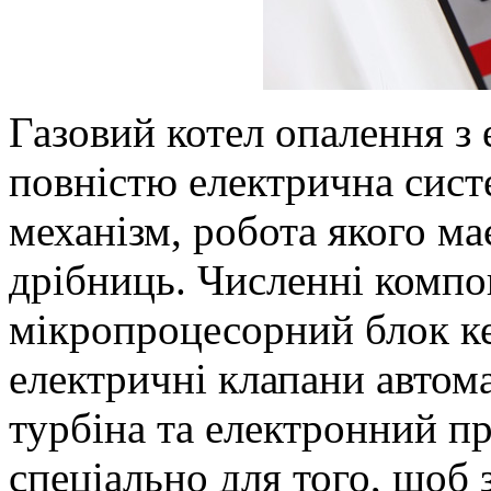
Газовий котел опалення з
повністю електрична сист
механізм, робота якого ма
дрібниць. Численні компо
мікропроцесорний блок ке
електричні клапани автома
турбіна та електронний п
спеціально для того, щоб 