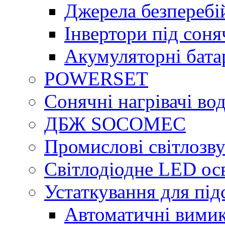
Джерела безперебі
Інвертори під сон
Акумуляторні бата
POWERSET
Сонячні нагрівачі во
ДБЖ SOCOMEC
Промислові світлозву
Світлодіодне LED ос
Устаткування для під
Автоматичні вимик