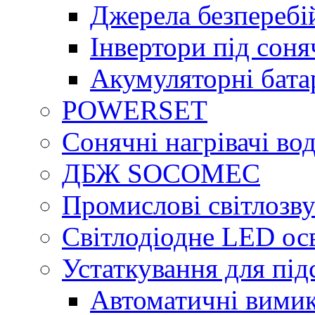
Джерела безперебі
Інвертори під сон
Акумуляторні бата
POWERSET
Сонячні нагрівачі во
ДБЖ SOCOMEC
Промислові світлозву
Світлодіодне LED ос
Устаткування для під
Автоматичні вимик