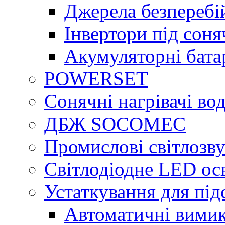
Джерела безперебі
Інвертори під сон
Акумуляторні бата
POWERSET
Сонячні нагрівачі во
ДБЖ SOCOMEC
Промислові світлозву
Світлодіодне LED ос
Устаткування для під
Автоматичні вимик