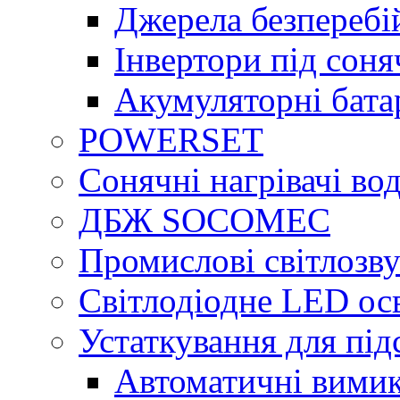
Джерела безперебі
Інвертори під сон
Акумуляторні бата
POWERSET
Сонячні нагрівачі во
ДБЖ SOCOMEC
Промислові світлозву
Світлодіодне LED ос
Устаткування для під
Автоматичні вимик