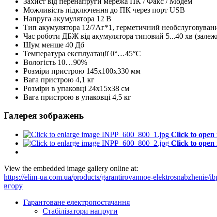
Захист від перенапруги
мережа ПК / Факс / Модем
Можливість підключення до ПК
через порт USB
Напруга акумулятора
12 В
Тип акумулятора
12/7Аг*1, герметичний необслуговуван
Час роботи ДБЖ від акумулятора
типовий 5...40 хв (зале
Шум
менше 40 Дб
Температура експлуатації
0°…45°C
Вологість
10…90%
Розміри пристрою
145х100х330 мм
Вага пристрою
4,1 кг
Розміри в упаковці
24x15x38 см
Вага пристрою в упаковці
4,5 кг
Галерея зображень
Click to open
Click to open
View the embedded image gallery online at:
https://elim-ua.com.ua/products/garantirovannoe-elektrosnabzhenie/
вгору
Гарантоване електропостачання
Стабілізатори напруги