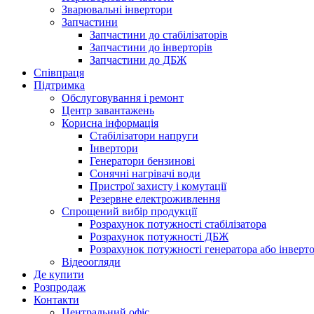
Зварювальні інвертори
Запчастини
Запчастини до стабілізаторів
Запчастини до інверторів
Запчастини до ДБЖ
Співпраця
Підтримка
Обслуговування і ремонт
Центр завантажень
Корисна інформація
Стабілізатори напруги
Інвертори
Генератори бензинові
Сонячні нагрівачі води
Пристрої захисту і комутації
Резервне електроживлення
Спрощений вибір продукції
Розрахунок потужності стабілізатора
Розрахунок потужності ДБЖ
Розрахунок потужності генератора або інверт
Відеоогляди
Де купити
Розпродаж
Контакти
Центральний офіс