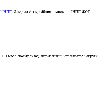
ії ІНПП
Джерело безперебійного живлення ІНПП-600П
НПП має в своєму складі автоматичний стабілізатор напруги,