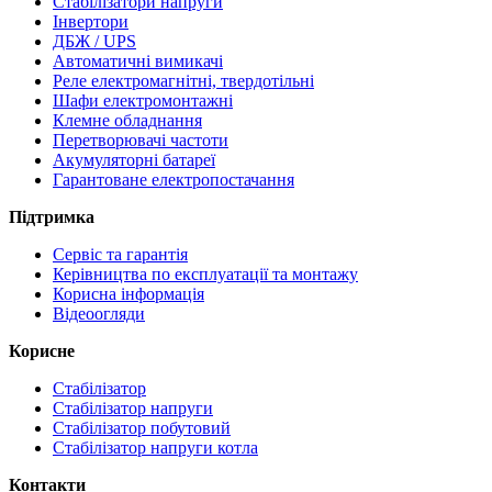
Стабілізатори напруги
Інвертори
ДБЖ / UPS
Автоматичні вимикачі
Реле електромагнітні, твердотільні
Шафи електромонтажні
Клемне обладнання
Перетворювачі частоти
Акумуляторні батареї
Гарантоване електропостачання
Підтримка
Сервіс та гарантія
Керівництва по експлуатації та монтажу
Корисна інформація
Відеоогляди
Корисне
Стабілізатор
Стабілізатор напруги
Стабілізатор побутовий
Стабілізатор напруги котла
Контакти