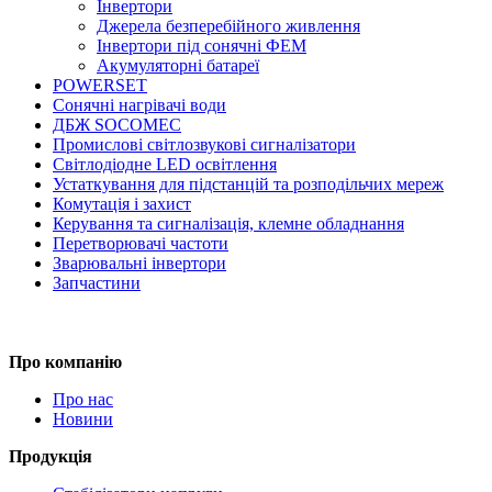
Інвертори
Джерела безперебійного живлення
Інвертори під сонячні ФЕМ
Акумуляторні батареї
POWERSET
Сонячні нагрівачі води
ДБЖ SOCOMEC
Промислові світлозвукові сигналізатори
Світлодіодне LED освітлення
Устаткування для підстанцій та розподільчих мереж
Комутація і захист
Керування та сигналізація, клемне обладнання
Перетворювачі частоти
Зварювальні інвертори
Запчастини
Про компанію
Про нас
Новини
Продукція