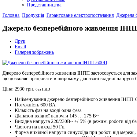
Представництва
Головна
Продукція
Гарантоване електропостачання
Джерела 
Джерело безперебійного живлення ІНП
Друк
Email
Галерея зображень
Джерело безперебійного живлення ІНПП застосовується для захи
що дозволяє працювати в широкому діапазоні вхідної напруги б
Ціна:
2930 грн.
без ПДВ
Найменування
джерело безперебійного живлення ІНПП-
Потужність
600 ВА
Кількість фаз на вході
одна фаза
Діапазон вхідної напруги
145 … 275 В~
Вихідна напруга
220/230В~ +/-5% (в режимі роботи від ба
Частота на виході
50 Гц
Форма вихідної напруги
синусоїда при роботі від мережі,