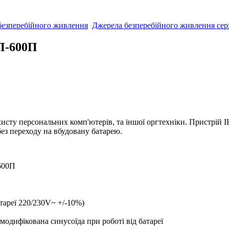
безперебійного живлення
Джерела безперебійного живлення сер
П-600П
сту персональних комп'ютерів, та іншої оргтехніки. Пристрій І
ез переходу на вбудовану батарею.
600П
тареї 220/230V~ +/-10%)
 модифікована синусоїда при роботі від батареї