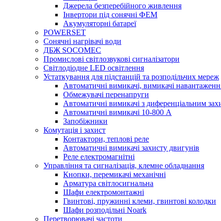
Джерела безперебійного живлення
Інвертори під сонячні ФЕМ
Акумуляторні батареї
POWERSET
Сонячні нагрівачі води
ДБЖ SOCOMEC
Промислові світлозвукові сигналізатори
Світлодіодне LED освітлення
Устаткування для підстанцій та розподільчих мереж
Автоматичні вимикачі, вимикачі навантаженн
Обмежувачі перенапруги
Автоматичні вимикачі з диференціальним зах
Автоматичні вимикачі 10-800 А
Запобіжники
Комутація і захист
Контактори, теплові реле
Автоматичні вимикачі захисту двигунів
Реле електромагнітні
Управління та сигналізація, клемне обладнання
Кнопки, перемикачі механічні
Арматура світлосигнальна
Шафи електромонтажні
Гвинтові, пружинні клеми, гвинтові колодки
Шафи розподільні Noark
Перетворювачі частоти