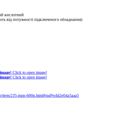
ий кислотний
жить від потужності підключеного обладнання)
 image!
Click to open image!
 image!
Click to open image!
ibp/item/235-inpp-600p.html#sigProId2e04a5aaa5