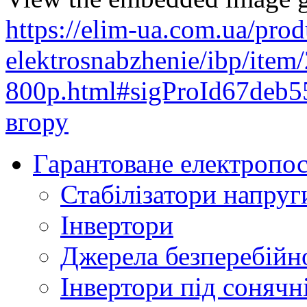
https://elim-ua.com.ua/prod
elektrosnabzhenie/ibp/item
800p.html#sigProId67deb5
вгору
Гарантоване електропо
Стабілізатори напруг
Інвертори
Джерела безперебійн
Інвертори під соняч