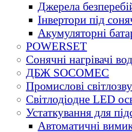
Джерела безперебі
Інвертори під сон
Акумуляторні бата
POWERSET
Сонячні нагрівачі во
ДБЖ SOCOMEC
Промислові світлозву
Світлодіодне LED ос
Устаткування для під
Автоматичні вимик