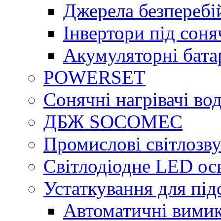
Джерела безперебі
Інвертори під сон
Акумуляторні бата
POWERSET
Сонячні нагрівачі во
ДБЖ SOCOMEC
Промислові світлозву
Світлодіодне LED ос
Устаткування для під
Автоматичні вимик