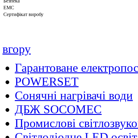
Безпека
ЕМС
Сертифікат виробу
вгору
Гарантоване електропо
POWERSET
Сонячні нагрівачі води
ДБЖ SOCOMEC
Промислові світлозвуко
Світлодіодне LED осві