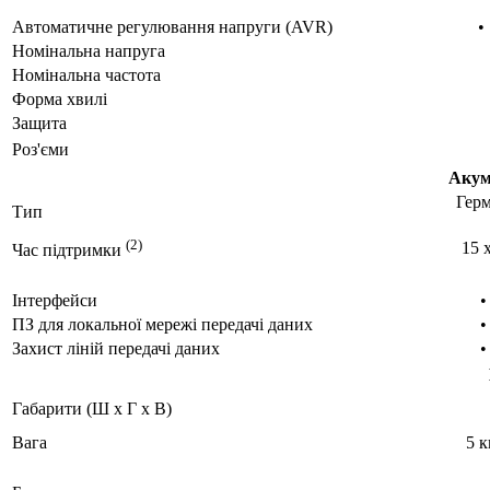
Автоматичне регулювання напруги (AVR)
•
Номінальна напруга
Номінальна частота
Форма хвилі
Защита
Роз'єми
Акум
Герм
Тип
(2)
15 
Час підтримки
Інтерфейси
•
ПЗ для локальної мережі передачі даних
•
Захист ліній передачі даних
•
Габарити (Ш x Г x В)
Вага
5 к