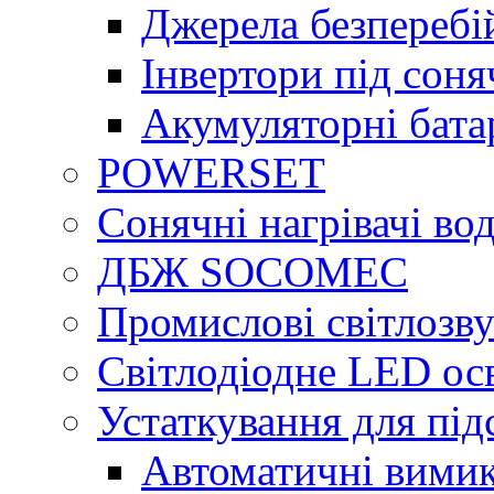
Джерела безперебі
Інвертори під сон
Акумуляторні бата
POWERSET
Сонячні нагрівачі во
ДБЖ SOCOMEC
Промислові світлозву
Світлодіодне LED ос
Устаткування для під
Автоматичні вимик