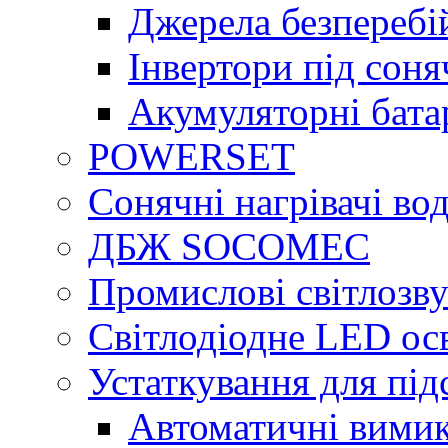
Джерела безперебі
Інвертори під сон
Акумуляторні бата
POWERSET
Сонячні нагрівачі во
ДБЖ SOCOMEC
Промислові світлозву
Світлодіодне LED ос
Устаткування для під
Автоматичні вимик