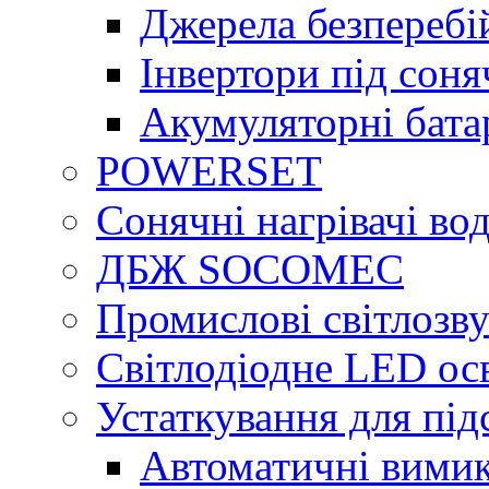
Джерела безперебі
Інвертори під сон
Акумуляторні бата
POWERSET
Сонячні нагрівачі во
ДБЖ SOCOMEC
Промислові світлозву
Світлодіодне LED ос
Устаткування для під
Автоматичні вимик