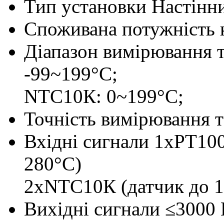
Тип установки
Настінн
Споживана потужність 
Діапазон вимірювання 
-99~199°C;
NTC10К: 0~199°C;
Точність вимірювання 
Вхідні сигнали
1хРТ100
280°C)
2хNTС10К (датчик до 1
Вихідні сигнали
≤3000 