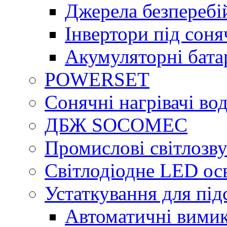
Джерела безперебі
Інвертори під сон
Акумуляторні бата
POWERSET
Сонячні нагрівачі во
ДБЖ SOCOMEC
Промислові світлозву
Світлодіодне LED ос
Устаткування для під
Автоматичні вимик