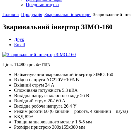
Представництва
Головна
Продукція
Зварювальні інвертори
Зварювальний інв
Зварювальний інвертор ЗІМО-160
Друк
Email
Ціна:
11480 грн.
без ПДВ
Найменування
зварювальний інвертор ЗІМО-160
Вхідна напруга
AC220V±10% В
Вхідний струм
24 А
Споживана потужність
5.3 кВА
Вихідна напруга холостого ходу
56 В
Вихідний струм
20-160 А
Вихідна робоча напруга
26.4 У
Режим роботи
60 (6 хвилин – робота, 4 хвилини – пауза)
ККД
85%
Товщина зварюваного металу
1.5-5 мм
Розміри пристрою
300x155x380 мм