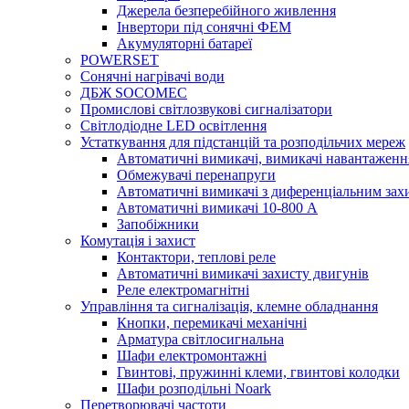
Джерела безперебійного живлення
Інвертори під сонячні ФЕМ
Акумуляторні батареї
POWERSET
Сонячні нагрівачі води
ДБЖ SOCOMEC
Промислові світлозвукові сигналізатори
Світлодіодне LED освітлення
Устаткування для підстанцій та розподільчих мереж
Автоматичні вимикачі, вимикачі навантаженн
Обмежувачі перенапруги
Автоматичні вимикачі з диференціальним зах
Автоматичні вимикачі 10-800 А
Запобіжники
Комутація і захист
Контактори, теплові реле
Автоматичні вимикачі захисту двигунів
Реле електромагнітні
Управління та сигналізація, клемне обладнання
Кнопки, перемикачі механічні
Арматура світлосигнальна
Шафи електромонтажні
Гвинтові, пружинні клеми, гвинтові колодки
Шафи розподільні Noark
Перетворювачі частоти