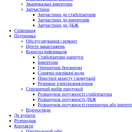
Зварювальні інвертори
Запчастини
Запчастини до стабілізаторів
Запчастини до інверторів
Запчастини до ДБЖ
Співпраця
Підтримка
Обслуговування і ремонт
Центр завантажень
Корисна інформація
Стабілізатори напруги
Інвертори
Генератори бензинові
Сонячні нагрівачі води
Пристрої захисту і комутації
Резервне електроживлення
Спрощений вибір продукції
Розрахунок потужності стабілізатора
Розрахунок потужності ДБЖ
Розрахунок потужності генератора або інверт
Відеоогляди
Де купити
Розпродаж
Контакти
Центральний офіс