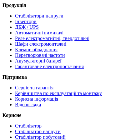
Продукція
Стабілізатори напруги
Інвертори
ДБЖ / UPS
Автоматичні вимикачі
Реле електромагнітні, твердотільні
Шафи електромонтажні
Клемне обладнання
Перетворювачі частоти
Акумуляторні батареї
Гарантоване електропостачання
Підтримка
Сервіс та гарантія
Керівництва по експлуатації та монтажу
Корисна інформація
Відеоогляди
Корисне
Стабілізатор
Стабілізатор напруги
Стабілізатор побутовий