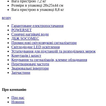
Вага пристрою
7,2 кг
Розміри в упаковці
28х25х44 см
Вага пристрою в упаковці
8,8 кг
вгору
Гарантоване електропостачання
POWERSET
Сонячні нагрівачі води
ДБЖ SOCOMEC
Промислові світлозвукові сигналізатори
Світлодіодне LED освітлення
Устаткування для підстанцій та розподільчих мереж
Комутація і захист
Керування та сигналізація, клемне обладнання
Перетворювачі частоти
Зварювальні інвертори
Запчастини
Про компанію
Про нас
Новини