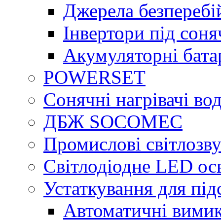
Джерела безперебі
Інвертори під сон
Акумуляторні бата
POWERSET
Сонячні нагрівачі во
ДБЖ SOCOMEC
Промислові світлозву
Світлодіодне LED ос
Устаткування для під
Автоматичні вимик