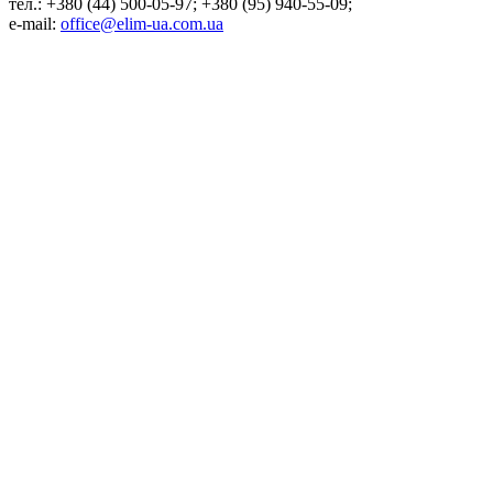
тел.: +380 (44) 500-05-97; +380 (95) 940-55-09;
e-mail:
office@elim-ua.com.ua