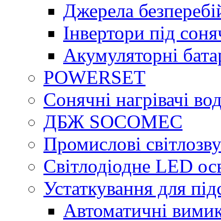
Джерела безперебі
Інвертори під сон
Акумуляторні бата
POWERSET
Сонячні нагрівачі во
ДБЖ SOCOMEC
Промислові світлозву
Світлодіодне LED ос
Устаткування для під
Автоматичні вимик