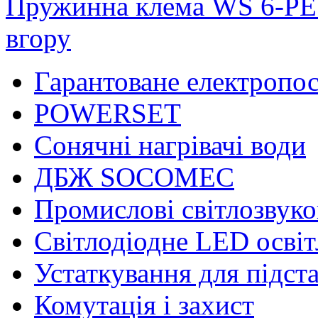
Пружинна клема WS 6-PE
вгору
Гарантоване електропо
POWERSET
Сонячні нагрівачі води
ДБЖ SOCOMEC
Промислові світлозвуко
Світлодіодне LED осві
Устаткування для підст
Комутація і захист