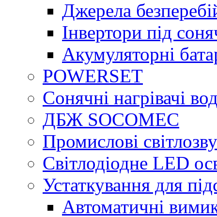
Джерела безперебі
Інвертори під сон
Акумуляторні бата
POWERSET
Сонячні нагрівачі во
ДБЖ SOCOMEC
Промислові світлозву
Світлодіодне LED ос
Устаткування для під
Автоматичні вимик