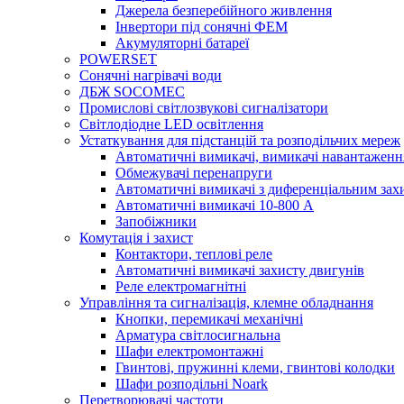
Джерела безперебійного живлення
Інвертори під сонячні ФЕМ
Акумуляторні батареї
POWERSET
Сонячні нагрівачі води
ДБЖ SOCOMEC
Промислові світлозвукові сигналізатори
Світлодіодне LED освітлення
Устаткування для підстанцій та розподільчих мереж
Автоматичні вимикачі, вимикачі навантаженн
Обмежувачі перенапруги
Автоматичні вимикачі з диференціальним зах
Автоматичні вимикачі 10-800 А
Запобіжники
Комутація і захист
Контактори, теплові реле
Автоматичні вимикачі захисту двигунів
Реле електромагнітні
Управління та сигналізація, клемне обладнання
Кнопки, перемикачі механічні
Арматура світлосигнальна
Шафи електромонтажні
Гвинтові, пружинні клеми, гвинтові колодки
Шафи розподільні Noark
Перетворювачі частоти