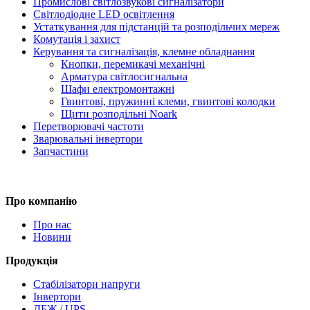
Промислові світлозвукові сигналізатори
Світлодіодне LED освітлення
Устаткування для підстанцій та розподільчих мереж
Комутація і захист
Керування та сигналізація, клемне обладнання
Кнопки, перемикачі механічні
Арматура світлосигнальна
Шафи електромонтажні
Гвинтові, пружинні клеми, гвинтові колодки
Щити розподільні Noark
Перетворювачі частоти
Зварювальні інвертори
Запчастини
Про компанію
Про нас
Новини
Продукція
Стабілізатори напруги
Інвертори
ДБЖ / UPS