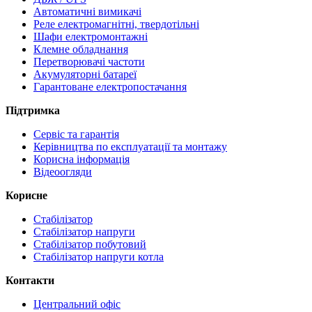
Автоматичні вимикачі
Реле електромагнітні, твердотільні
Шафи електромонтажні
Клемне обладнання
Перетворювачі частоти
Акумуляторні батареї
Гарантоване електропостачання
Підтримка
Сервіс та гарантія
Керівництва по експлуатації та монтажу
Корисна інформація
Відеоогляди
Корисне
Стабілізатор
Стабілізатор напруги
Стабілізатор побутовий
Стабілізатор напруги котла
Контакти
Центральний офіс