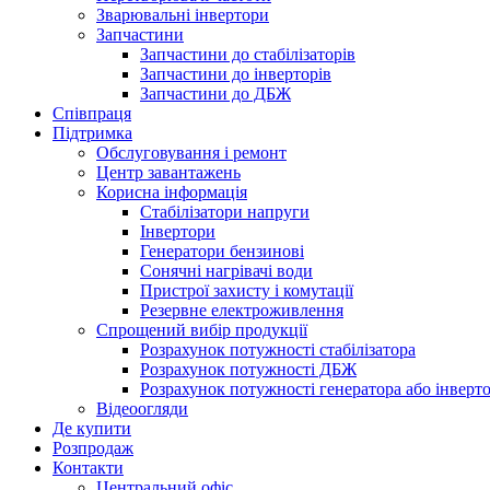
Зварювальні інвертори
Запчастини
Запчастини до стабілізаторів
Запчастини до інверторів
Запчастини до ДБЖ
Співпраця
Підтримка
Обслуговування і ремонт
Центр завантажень
Корисна інформація
Стабілізатори напруги
Інвертори
Генератори бензинові
Сонячні нагрівачі води
Пристрої захисту і комутації
Резервне електроживлення
Спрощений вибір продукції
Розрахунок потужності стабілізатора
Розрахунок потужності ДБЖ
Розрахунок потужності генератора або інверт
Відеоогляди
Де купити
Розпродаж
Контакти
Центральний офіс