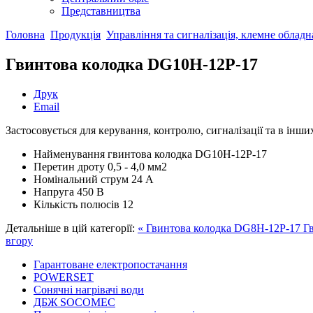
Представництва
Головна
Продукція
Управління та сигналізація, клемне облад
Гвинтова колодка DG10H-12P-17
Друк
Email
Застосовується для керування, контролю, сигналізації та в інши
Найменування
гвинтова колодка DG10H-12P-17
Перетин дроту
0,5 - 4,0 мм2
Номінальний струм
24 А
Напруга
450 В
Кількість полюсів
12
Детальніше в цій категорії:
« Гвинтова колодка DG8H-12P-17
Г
вгору
Гарантоване електропостачання
POWERSET
Сонячні нагрівачі води
ДБЖ SOCOMEC