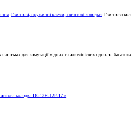
нання
Гвинтові, пружинні клеми, гвинтові колодки
Гвинтова ко
х системах для комутації мідних та алюмінієвих одно- та багатож
винтова колодка DG12H-12P-17 »