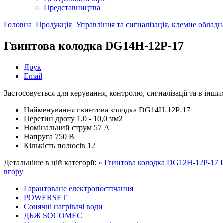
Представництва
Головна
Продукція
Управління та сигналізація, клемне облад
Гвинтова колодка DG14H-12P-17
Друк
Email
Застосовується для керування, контролю, сигналізації та в інши
Найменування
гвинтова колодка DG14H-12P-17
Перетин дроту
1,0 - 10,0 мм2
Номінальний струм
57 А
Напруга
750 В
Кількість полюсів
12
Детальніше в цій категорії:
« Гвинтова колодка DG12H-12P-17
вгору
Гарантоване електропостачання
POWERSET
Сонячні нагрівачі води
ДБЖ SOCOMEC