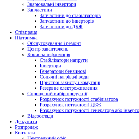
Зварювальні інвертори
Запчастини
Запчастини до стабілізаторів
Запчастини до інверторів
Запчастини до ДБЖ
Співпраця
Підтримка
Обслуговування і ремонт
Центр завантажень
Корисна інформація
Стабілізатори напруги
Інвертори
Генератори бензинові
Сонячні нагрівачі води
Пристрої захисту і комутації
Резервне електроживлення
Спрощений вибір продукції
Розрахунок потужності стабілізатора
Розрахунок потужності ДБЖ
Розрахунок потужності генератора або інверт
Відеоогляди
Де купити
Розпродаж
Контакти
Центральний офіс