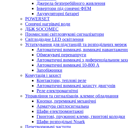
Джерела безперебійного живлення
Інвертори під сонячні ФЕМ
Акумуляторні батареї
POWERSET
Сонячні нагрівачі води
ДБЖ SOCOMEC
Промислові світлозвукові сигналізатори
Світлодіодне LED освітлення
Устаткування для підстанцій та розподільчих мереж
Автоматичні вимикачі, вимикачі навантаженн
Обмежувачі перенапруги
Автоматичні вимикачі з диференціальним зах
Автоматичні вимикачі 10-800 А
Запобіжники
Комутація і захист
Контактори, теплові реле
Автоматичні вимикачі захисту двигунів
Реле електромагнітні
Управління та сигналізація, клемне обладнання
Кнопки, перемикачі механічні
Арматура світлосигнальна
Шафи електромонтажні
Гвинтові, пружинні клеми, гвинтові колодки
Шафи розподільні Noark
Перетворювачі частоти