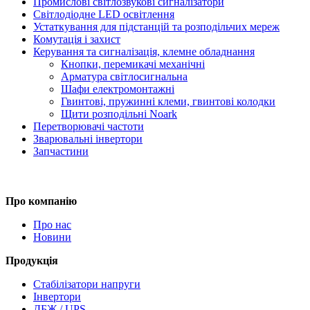
Промислові світлозвукові сигналізатори
Світлодіодне LED освітлення
Устаткування для підстанцій та розподільчих мереж
Комутація і захист
Керування та сигналізація, клемне обладнання
Кнопки, перемикачі механічні
Арматура світлосигнальна
Шафи електромонтажні
Гвинтові, пружинні клеми, гвинтові колодки
Щити розподільні Noark
Перетворювачі частоти
Зварювальні інвертори
Запчастини
Про компанію
Про нас
Новини
Продукція
Стабілізатори напруги
Інвертори
ДБЖ / UPS