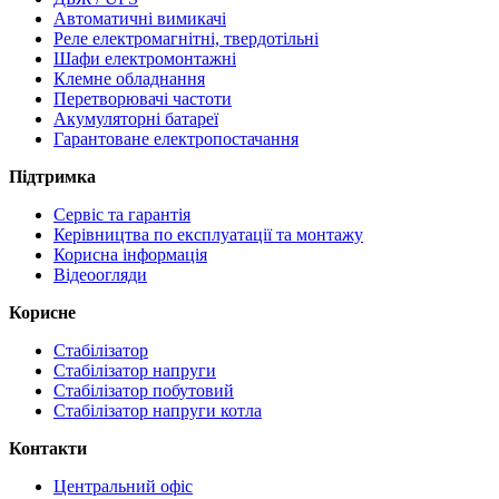
Автоматичні вимикачі
Реле електромагнітні, твердотільні
Шафи електромонтажні
Клемне обладнання
Перетворювачі частоти
Акумуляторні батареї
Гарантоване електропостачання
Підтримка
Сервіс та гарантія
Керівництва по експлуатації та монтажу
Корисна інформація
Відеоогляди
Корисне
Стабілізатор
Стабілізатор напруги
Стабілізатор побутовий
Стабілізатор напруги котла
Контакти
Центральний офіс