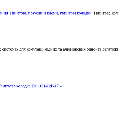
нання
Гвинтові, пружинні клеми, гвинтові колодки
Гвинтова ко
х системах для комутації мідних та алюмінієвих одно- та багатож
Гвинтова колодка DG16H-12P-17 »