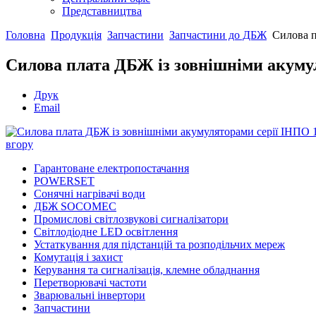
Представництва
Головна
Продукція
Запчастини
Запчастини до ДБЖ
Силова п
Силова плата ДБЖ із зовнішніми акумул
Друк
Email
вгору
Гарантоване електропостачання
POWERSET
Сонячні нагрівачі води
ДБЖ SOCOMEC
Промислові світлозвукові сигналізатори
Світлодіодне LED освітлення
Устаткування для підстанцій та розподільчих мереж
Комутація і захист
Керування та сигналізація, клемне обладнання
Перетворювачі частоти
Зварювальні інвертори
Запчастини