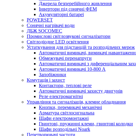
Джерела безперебійного живлення
Інвертори під сонячні ФЕМ
Акумуляторні батареї
POWERSET
Сонячні нагрівачі води
ДБЖ SOCOMEC
Промислові світлозвукові сигналізатори
Світлодіодне LED освітлення
Устаткування для підстанцій та розподільчих мереж
Автоматичні вимикачі, вимикачі навантаженн
Обмежувачі перенапруги
Автоматичні вимикачі з диференціальним зах
Автоматичні вимикачі 10-800 А
Запобіжники
Комутація і захист
Контактори, теплові реле
Автоматичні вимикачі захисту двигунів
Реле електромагнітні
Управління та сигналізація, клемне обладнання
Кнопки, перемикачі механічні
Арматура світлосигнальна
Шафи електромонтажні
Гвинтові, пружинні клеми, гвинтові колодки
Шафи розподільні Noark
Перетворювачі частоти