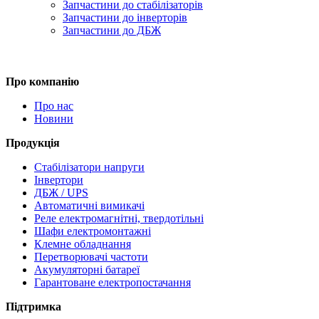
Запчастини до стабілізаторів
Запчастини до інверторів
Запчастини до ДБЖ
Про компанію
Про нас
Новини
Продукція
Стабілізатори напруги
Інвертори
ДБЖ / UPS
Автоматичні вимикачі
Реле електромагнітні, твердотільні
Шафи електромонтажні
Клемне обладнання
Перетворювачі частоти
Акумуляторні батареї
Гарантоване електропостачання
Підтримка