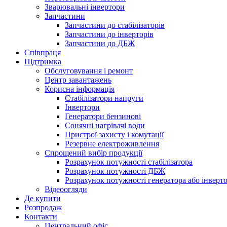
Зварювальні інвертори
Запчастини
Запчастини до стабілізаторів
Запчастини до інверторів
Запчастини до ДБЖ
Співпраця
Підтримка
Обслуговування і ремонт
Центр завантажень
Корисна інформація
Стабілізатори напруги
Інвертори
Генератори бензинові
Сонячні нагрівачі води
Пристрої захисту і комутації
Резервне електроживлення
Спрощений вибір продукції
Розрахунок потужності стабілізатора
Розрахунок потужності ДБЖ
Розрахунок потужності генератора або інверт
Відеоогляди
Де купити
Розпродаж
Контакти
Центральний офіс