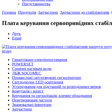
Представництва
Головна
Продукція
Запчастини
Запчастини до стабілізаторів
Плата керування сервопривідних стабіл
Друк
Email
вгору
Гарантоване електропостачання
POWERSET
Сонячні нагрівачі води
ДБЖ SOCOMEC
Промислові світлозвукові сигналізатори
Світлодіодне LED освітлення
Устаткування для підстанцій та розподільчих мереж
Комутація і захист
Керування та сигналізація, клемне обладнання
Перетворювачі частоти
Зварювальні інвертори
Запчастини