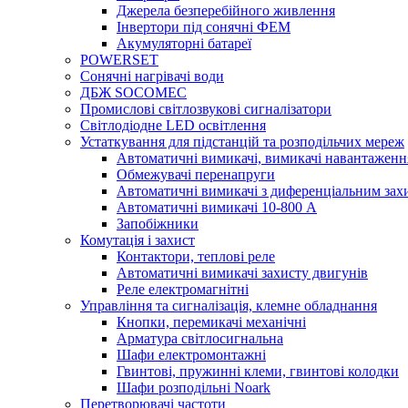
Джерела безперебійного живлення
Інвертори під сонячні ФЕМ
Акумуляторні батареї
POWERSET
Сонячні нагрівачі води
ДБЖ SOCOMEC
Промислові світлозвукові сигналізатори
Світлодіодне LED освітлення
Устаткування для підстанцій та розподільчих мереж
Автоматичні вимикачі, вимикачі навантаженн
Обмежувачі перенапруги
Автоматичні вимикачі з диференціальним зах
Автоматичні вимикачі 10-800 А
Запобіжники
Комутація і захист
Контактори, теплові реле
Автоматичні вимикачі захисту двигунів
Реле електромагнітні
Управління та сигналізація, клемне обладнання
Кнопки, перемикачі механічні
Арматура світлосигнальна
Шафи електромонтажні
Гвинтові, пружинні клеми, гвинтові колодки
Шафи розподільні Noark
Перетворювачі частоти