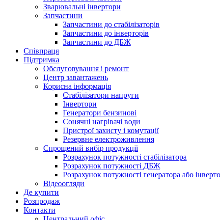
Зварювальні інвертори
Запчастини
Запчастини до стабілізаторів
Запчастини до інверторів
Запчастини до ДБЖ
Співпраця
Підтримка
Обслуговування і ремонт
Центр завантажень
Корисна інформація
Стабілізатори напруги
Інвертори
Генератори бензинові
Сонячні нагрівачі води
Пристрої захисту і комутації
Резервне електроживлення
Спрощений вибір продукції
Розрахунок потужності стабілізатора
Розрахунок потужності ДБЖ
Розрахунок потужності генератора або інверт
Відеоогляди
Де купити
Розпродаж
Контакти
Центральний офіс