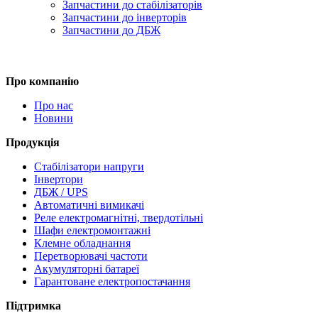
Запчастини до стабілізаторів
Запчастини до інверторів
Запчастини до ДБЖ
Про компанію
Про нас
Новини
Продукція
Стабілізатори напруги
Інвертори
ДБЖ / UPS
Автоматичні вимикачі
Реле електромагнітні, твердотільні
Шафи електромонтажні
Клемне обладнання
Перетворювачі частоти
Акумуляторні батареї
Гарантоване електропостачання
Підтримка