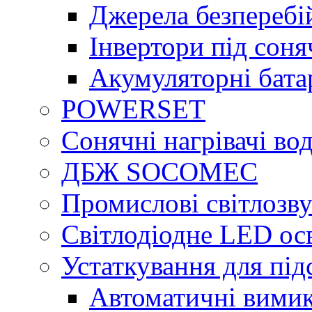
Джерела безперебі
Інвертори під сон
Акумуляторні бата
POWERSET
Сонячні нагрівачі во
ДБЖ SOCOMEC
Промислові світлозву
Світлодіодне LED ос
Устаткування для під
Автоматичні вимик