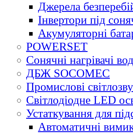
Джерела безперебі
Інвертори під сон
Акумуляторні бата
POWERSET
Сонячні нагрівачі во
ДБЖ SOCOMEC
Промислові світлозву
Світлодіодне LED ос
Устаткування для під
Автоматичні вимик