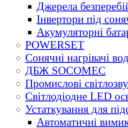
Джерела безперебі
Інвертори під сон
Акумуляторні бата
POWERSET
Сонячні нагрівачі во
ДБЖ SOCOMEC
Промислові світлозву
Світлодіодне LED ос
Устаткування для під
Автоматичні вимик