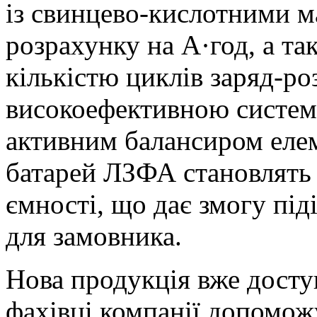
із свинцево-кислотними ма
розрахунку на А·год, а т
кількістю циклів заряд-р
високоефективною систе
активним балансиром еле
батарей ЛЗФА становлять 1
ємності, що дає змогу пі
для замовника.
Нова продукція вже доступ
фахівці компанії допомож