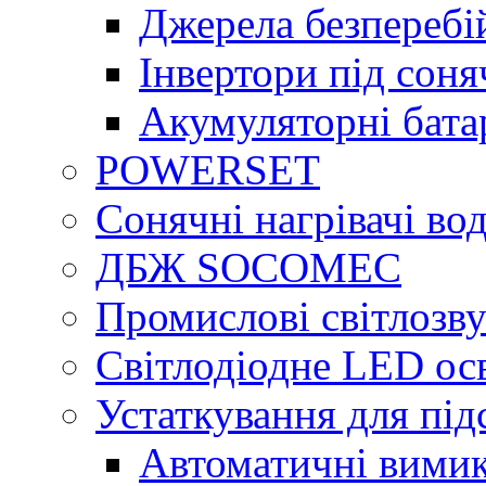
Джерела безперебі
Інвертори під сон
Акумуляторні бата
POWERSET
Сонячні нагрівачі во
ДБЖ SOCOMEC
Промислові світлозву
Світлодіодне LED ос
Устаткування для під
Автоматичні вимик