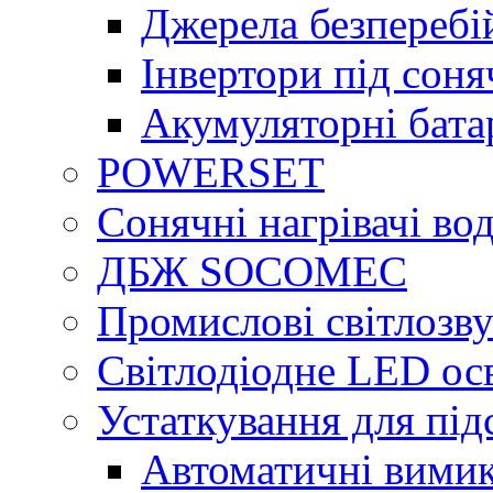
Джерела безперебі
Інвертори під сон
Акумуляторні бата
POWERSET
Сонячні нагрівачі во
ДБЖ SOCOMEC
Промислові світлозву
Світлодіодне LED ос
Устаткування для під
Автоматичні вимик