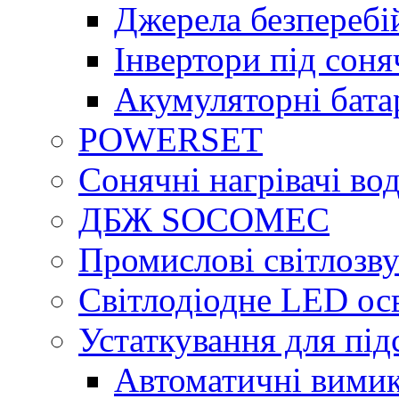
Джерела безперебі
Інвертори під сон
Акумуляторні бата
POWERSET
Сонячні нагрівачі во
ДБЖ SOCOMEC
Промислові світлозву
Світлодіодне LED ос
Устаткування для під
Автоматичні вимик