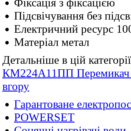
Фіксація
з фіксацією
Підсвічування
без підс
Електричний ресурс
10
Матеріал
метал
Детальніше в цій категорії
КМ224А11ПП
Перемикач
вгору
Гарантоване електропо
POWERSET
Сонячні нагрівачі води