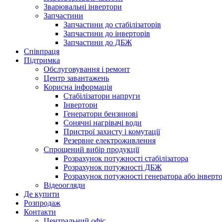
Зварювальні інвертори
Запчастини
Запчастини до стабілізаторів
Запчастини до інверторів
Запчастини до ДБЖ
Співпраця
Підтримка
Обслуговування і ремонт
Центр завантажень
Корисна інформація
Стабілізатори напруги
Інвертори
Генератори бензинові
Сонячні нагрівачі води
Пристрої захисту і комутації
Резервне електроживлення
Спрощений вибір продукції
Розрахунок потужності стабілізатора
Розрахунок потужності ДБЖ
Розрахунок потужності генератора або інверт
Відеоогляди
Де купити
Розпродаж
Контакти
Центральний офіс