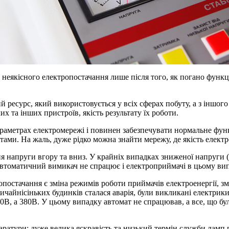
еякісного електропостачання лише після того, як погано функціо
й ресурс, який використовується у всіх сферах побуту, а з іншого
х та інших пристроїв, якість результату їх роботи.
аметрах електромережі і повинен забезпечувати нормальне функ
тами. На жаль, дуже рідко можна знайти мережу, де якість електр
ня напруги вгору та вниз. У крайніх випадках зниженої напруги 
автоматичний вимикач не спрацює і електроприймачі в цьому випа
стачання є зміна режимів роботи приймачів електроенергії, зм
вичайнісіньких будинків сталася аварія, були викликані електрик
0В, а 380В. У цьому випадку автомат не спрацював, а все, що бу
аратури: дуже велика яскравість та низький термін служби ламп