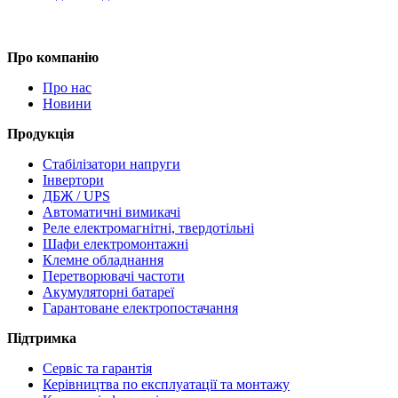
Про компанію
Про нас
Новини
Продукція
Стабілізатори напруги
Інвертори
ДБЖ / UPS
Автоматичні вимикачі
Реле електромагнітні, твердотільні
Шафи електромонтажні
Клемне обладнання
Перетворювачі частоти
Акумуляторні батареї
Гарантоване електропостачання
Підтримка
Сервіс та гарантія
Керівництва по експлуатації та монтажу