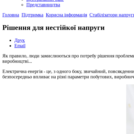
Представництва
Головна
Підтримка
Корисна інформація
Стабілізатори напруг
Рішення для нестійкої напруги
Друк
Email
Як правило, люди замислюються про потребу рішення проблеми н
виробництві...
Електрична енергія - це, з одного боку, звичайний, повсякденни
безпосередньо впливає на різні параметри побутових, виробничи