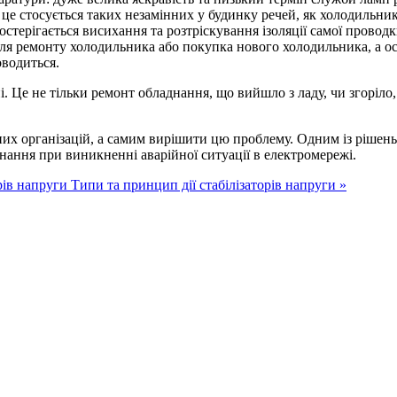
е стосується таких незамінних у будинку речей, як холодильник.
стерігається висихання та розтріскування ізоляції самої провод
для ремонту холодильника або покупка нового холодильника, а ос
оводиться.
 Це не тільки ремонт обладнання, що вийшло з ладу, чи згоріло, а
х організацій, а самим вирішити цю проблему. Одним із рішень 
нання при виникненні аварійної ситуації в електромережі.
рів напруги
Типи та принцип дії стабілізаторів напруги »