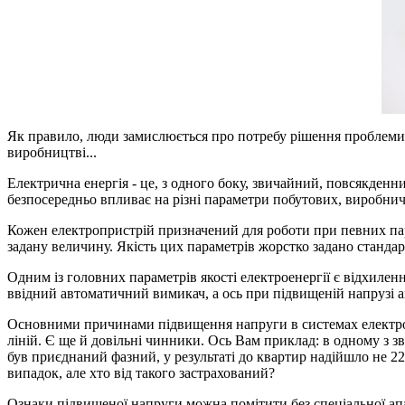
Як правило, люди замислюється про потребу рішення проблеми н
виробництві...
Електрична енергія - це, з одного боку, звичайний, повсякденни
безпосередньо впливає на різні параметри побутових, виробничи
Кожен електропристрій призначений для роботи при певних пар
задану величину. Якість цих параметрів жорстко задано стандар
Одним із головних параметрів якості електроенергії є відхилен
ввідний автоматичний вимикач, а ось при підвищеній напрузі 
Основними причинами підвищення напруги в системах електропо
ліній. Є ще й довільні чинники. Ось Вам приклад: в одному з з
був приєднаний фазний, у результаті до квартир надійшло не 22
випадок, але хто від такого застрахований?
Ознаки підвищеної напруги можна помітити без спеціальної ап