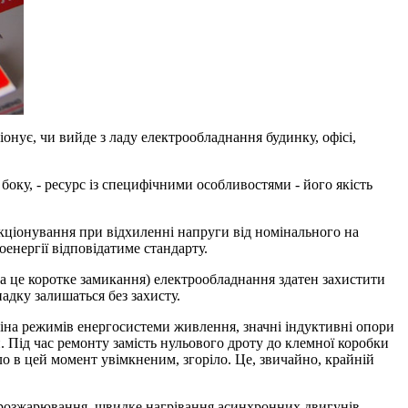
нує, чи вийде з ладу електрообладнання будинку, офісі,
 боку, - ресурс із специфічними особливостями - його якість
ціонування при відхиленні напруги від номінального на
оенергії відповідатиме стандарту.
(а це коротке замикання) електрообладнання здатен захистити
дку залишаться без захисту.
іна режимів енергосистеми живлення, значні індуктивні опори
и. Під час ремонту замість нульового дроту до клемної коробки
ло в цей момент увімкненим, згоріло. Це, звичайно, крайній
 розжарювання, швидке нагрівання асинхронних двигунів,