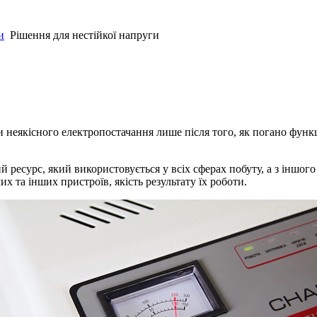
и
Рішення для нестійкої напруги
еякісного електропостачання лише після того, як погано функці
й ресурс, який використовується у всіх сферах побуту, а з іншого
х та інших пристроїв, якість результату їх роботи.