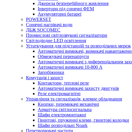
Джерела безперебійного живлення
Інвертори під сонячні ФЕМ
Акумуляторні батареї
POWERSET
Сонячні нагрівачі води
ДБЖ SOCOMEC
Промислові світлозвукові сигналізатори
Світлодіодне LED освітлення
Устаткування для підстанцій та розподільчих мереж
Автоматичні вимикачі, вимикачі навантаженн
Обмежувачі перенапруги
Автоматичні вимикачі з диференціальним зах
Автоматичні вимикачі 10-800 А
Запобіжники
Комутація і захист
Контактори, теплові реле
Автоматичні вимикачі захисту двигунів
Реле електромагнітні
Управління та сигналізація, клемне обладнання
Кнопки, перемикачі механічні
Арматура світлосигнальна
Шафи електромонтажні
Гвинтові, пружинні клеми, гвинтові колодки
Шафи розподільні Noark
Перетворювачі частоти