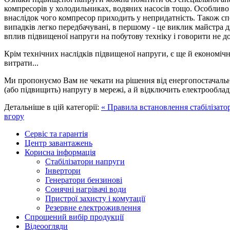
компресорів у холодильниках, водяних насосів тощо. Особливо ц
внаслідок чого компресор приходить у непридатність. Також спо
випадків легко передбачувані, в першому - це виклик майстра 
вплив підвищеної напруги на побутову техніку і говорити не д
Крім технічних наслідків підвищеної напруги, є ще й економічні.
витрати...
Ми пропонуємо Вам не чекати на рішення від енергопостачальни
(або підвищить) напругу в мережі, а й відключить електрооблад
Детальніше в цій категорії:
« Правила встановлення стабілізато
вгору
Сервіс та гарантія
Центр завантажень
Корисна інформація
Стабілізатори напруги
Інвертори
Генератори бензинові
Сонячні нагрівачі води
Пристрої захисту і комутації
Резервне електроживлення
Спрощений вибір продукції
Відеоогляди