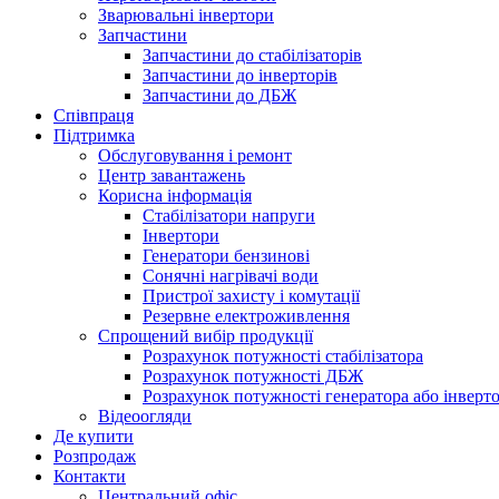
Зварювальні інвертори
Запчастини
Запчастини до стабілізаторів
Запчастини до інверторів
Запчастини до ДБЖ
Співпраця
Підтримка
Обслуговування і ремонт
Центр завантажень
Корисна інформація
Стабілізатори напруги
Інвертори
Генератори бензинові
Сонячні нагрівачі води
Пристрої захисту і комутації
Резервне електроживлення
Спрощений вибір продукції
Розрахунок потужності стабілізатора
Розрахунок потужності ДБЖ
Розрахунок потужності генератора або інверт
Відеоогляди
Де купити
Розпродаж
Контакти
Центральний офіс