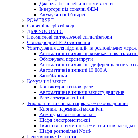
Джерела безперебійного живлення
Інвертори під сонячні ФЕМ
Акумуляторні батареї
POWERSET
Сонячні нагрівачі води
ДБЖ SOCOMEC
Промислові світлозвукові сигналізатори
Світлодіодне LED освітлення
Устаткування для підстанцій та розподільчих мереж
Автоматичні вимикачі, вимикачі навантаженн
Обмежувачі перенапруги
Автоматичні вимикачі з диференціальним зах
Автоматичні вимикачі 10-800 А
Запобіжники
Комутація і захист
Контактори, теплові реле
Автоматичні вимикачі захисту двигунів
Реле електромагнітні
Управління та сигналізація, клемне обладнання
Кнопки, перемикачі механічні
Арматура світлосигнальна
Шафи електромонтажні
Гвинтові, пружинні клеми, гвинтові колодки
Шафи розподільні Noark
Перетворювачі частоти