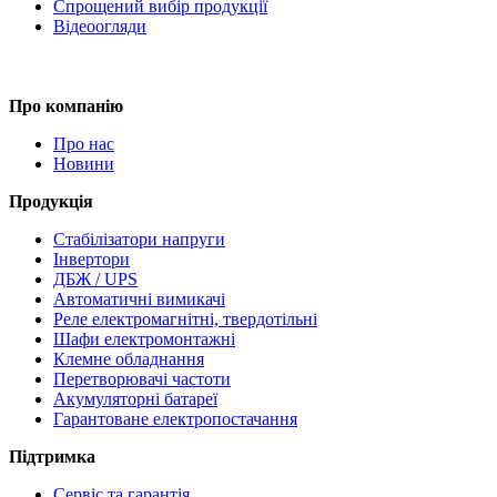
Спрощений вибір продукції
Відеоогляди
Про компанію
Про нас
Новини
Продукція
Стабілізатори напруги
Інвертори
ДБЖ / UPS
Автоматичні вимикачі
Реле електромагнітні, твердотільні
Шафи електромонтажні
Клемне обладнання
Перетворювачі частоти
Акумуляторні батареї
Гарантоване електропостачання
Підтримка
Сервіс та гарантія