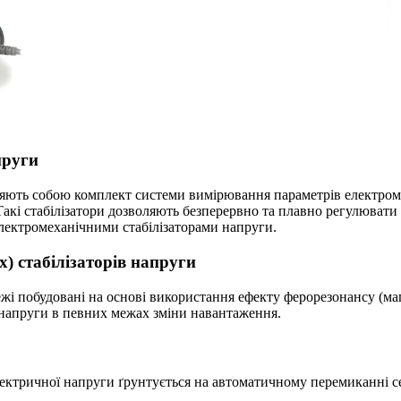
пруги
вляють собою комплект системи вимірювання параметрів електро
акі стабілізатори дозволяють безперервно та плавно регулювати
електромеханічними стабілізаторами напруги.
) стабілізаторів напруги
ежі побудовані на основі використання ефекту ферорезонансу (ма
 напруги в певних межах зміни навантаження.
лектричної напруги ґрунтується на автоматичному перемиканні с