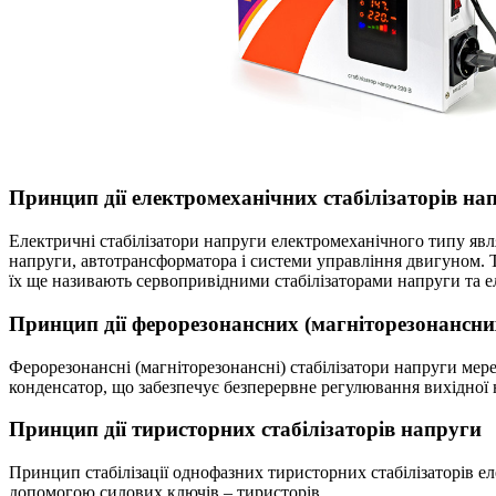
Принцип дії електромеханічних стабілізаторів на
Електричні стабілізатори напруги електромеханічного типу я
напруги, автотрансформатора і системи управління двигуном. Т
їх ще називають сервопривідними стабілізаторами напруги та 
Принцип дії ферорезонансних (магніторезонансних
Ферорезонансні (магніторезонансні) стабілізатори напруги мер
конденсатор, що забезпечує безперервне регулювання вихідної
Принцип дії тиристорних стабілізаторів напруги
Принцип стабілізації однофазних тиристорних стабілізаторів е
допомогою силових ключів – тиристорів.