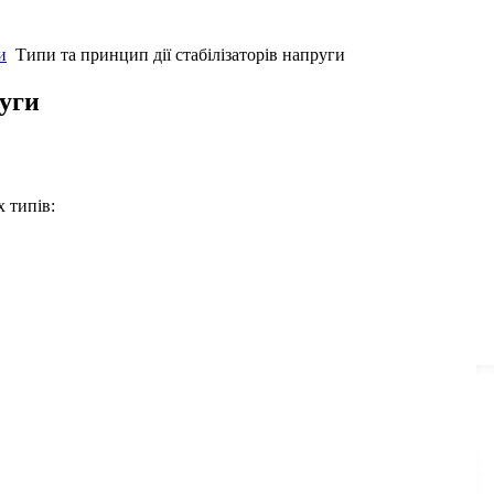
и
Типи та принцип дії стабілізаторів напруги
руги
 типів: