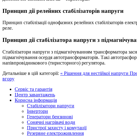
Принцип дії релейних стабілізаторів напруги
Принцип стабілізації однофазних релейних стабілізаторів еле
реле.
Принцип дії стабілізатора напруги з підмагнічу
Стабілізатори напруги з підмагнічуванням трансформатора засн
підмагнічування осердя автотрансформаторів. Такі автотрасфо
напівпровідникового (тиристорного) регулятора.
Детальніше в цій категорії:
« Рішення для нестійкої напруги
Про
вгору
Сервіс та гарантія
Центр завантажень
Корисна інформація
Стабілізатори напруги
Інвертори
Генератори бензинові
Сонячні нагрівачі води
Пристрої захисту і комутації
Резервне електроживлення