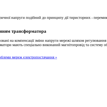
ктричної напруги подібний до принципу дії тиристорних - перем
ванням трансформатора
овані на компенсації зміни напруги мережі шляхом регулювання 
рматори мають спеціально виконаний магнітопровід та систему о
блеми мереж електропостачання »