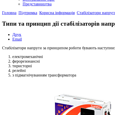
Представництва
Головна
Підтримка
Корисна інформація
Стабілізатори напруг
Типи та принцип дії стабілізаторів нап
Друк
Email
Стабілізатори напруги за принципом роботи бувають наступних
електромеханічні
ферорезонансні
тиристорні
релейні
з підмагнічуванням трансформатора