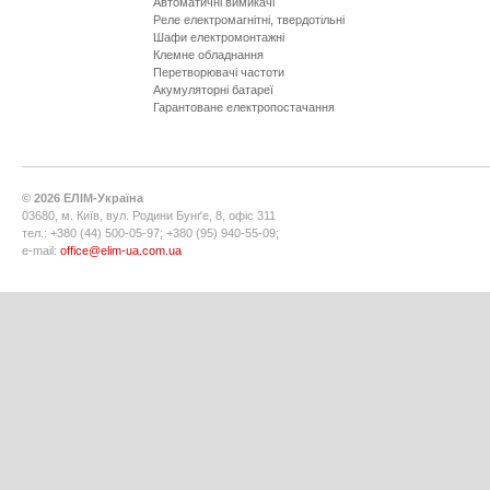
Автоматичні вимикачі
Реле електромагнітні, твердотільні
Шафи електромонтажні
Клемне обладнання
Перетворювачі частоти
Акумуляторні батареї
Гарантоване електропостачання
©
2026
ЕЛІМ-Україна
03680, м. Київ, вул. Родини Бунґе, 8, офіс 311
тел.: +380 (44) 500-05-97; +380 (95) 940-55-09;
e-mail:
office@elim-ua.com.ua