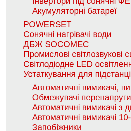
Інвертори під сонячні Ф
Акумуляторні батареї
POWERSET
Сонячні нагрівачі води
ДБЖ SOCOMEC
Промислові світлозвукові с
Світлодіодне LED освітлен
Устаткування для підстанц
Автоматичні вимикачі, в
Обмежувачі перенапруги
Автоматичні вимикачі з
Автоматичні вимикачі 10
Запобіжники