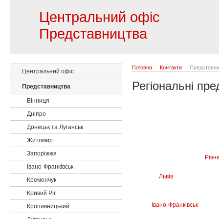
Центральний офіс
Представництва
Головна
Контакти
Представни
Центральний офіс
Регіональні пр
Представництва
Вінниця
Дніпро
Донецьк та Луганськ
Житомир
Запоріжжя
Рівн
Івано-Франківськ
Львів
Кременчук
Кривий Ріг
Івано-Франківськ
Кропивницький