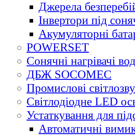
Джерела безперебі
Інвертори під сон
Акумуляторні бата
POWERSET
Сонячні нагрівачі во
ДБЖ SOCOMEC
Промислові світлозву
Світлодіодне LED ос
Устаткування для під
Автоматичні вимик