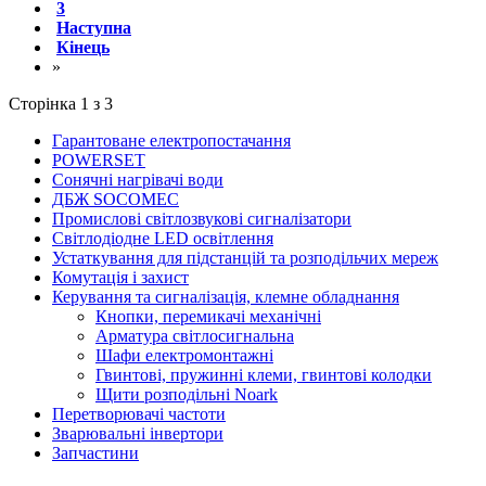
3
Наступна
Кінець
»
Сторінка 1 з 3
Гарантоване електропостачання
POWERSET
Сонячні нагрівачі води
ДБЖ SOCOMEC
Промислові світлозвукові сигналізатори
Світлодіодне LED освітлення
Устаткування для підстанцій та розподільчих мереж
Комутація і захист
Керування та сигналізація, клемне обладнання
Кнопки, перемикачі механічні
Арматура світлосигнальна
Шафи електромонтажні
Гвинтові, пружинні клеми, гвинтові колодки
Щити розподільні Noark
Перетворювачі частоти
Зварювальні інвертори
Запчастини