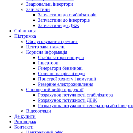
Зварювальні інвертори
Запчастини
Запчастини до стабілізаторів
Запчастини до інверторів
Запчастини до ДБЖ
Співпраця
Підтримка
Обслуговування і ремонт
Центр завантажень
Корисна інформація
Стабілізатори напруги
Інвертори
Генератори бензинові
Сонячні нагрівачі води
Пристрої захисту і комутації
Резервне електроживлення
Спрощений вибір продукції
Розрахунок потужності стабілізатора
Розрахунок потужності ДБЖ
Розрахунок потужності генератора або інверт
Відеоогляди
Де купити
Розпродаж
Контакти
Центральний офіс