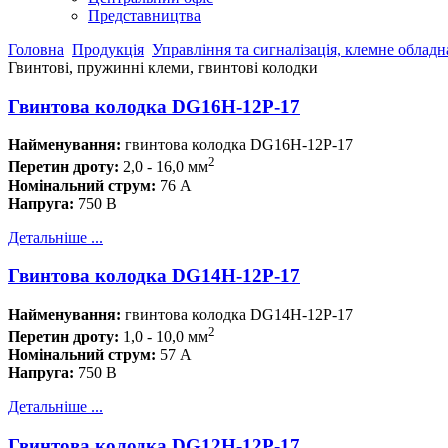
Представництва
Головна
Продукція
Управління та сигналізація, клемне облад
Гвинтові, пружинні клеми, гвинтові колодки
Гвинтова колодка DG16H-12P-17
Найменування:
гвинтова колодка DG16H-12P-17
2
Перетин дроту:
2,0 - 16,0 мм
Номінальний струм
:
76 А
Напруга:
750 В
Детальніше ...
Гвинтова колодка DG14H-12P-17
Найменування:
гвинтова колодка DG14H-12P-17
2
Перетин дроту:
1,0 - 10,0 мм
Номінальний струм
:
57 А
Напруга:
750 В
Детальніше ...
Гвинтова колодка DG12H-12P-17