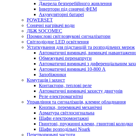
Джерела безперебійного живлення
Інвертори під сонячні ФЕМ
Акумуляторні батареї
POWERSET
Сонячні нагрівачі води
ДБЖ SOCOMEC
Промислові світлозвукові сигналізатори
Світлодіодне LED освітлення
Устаткування для підстанцій та розподільчих мереж
Автоматичні вимикачі, вимикачі навантаженн
Обмежувачі перенапруги
Автоматичні вимикачі з диференціальним зах
Автоматичні вимикачі 10-800 А
Запобіжники
Комутація і захист
Контактори, теплові реле
Автоматичні вимикачі захисту двигунів
Реле електромагнітні
Управління та сигналізація, клемне обладнання
Кнопки, перемикачі механічні
Арматура світлосигнальна
Шафи електромонтажні
Гвинтові, пружинні клеми, гвинтові колодки
Шафи розподільні Noark
Перетворювачі частоти