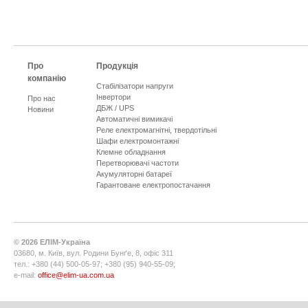
Про
Продукція
компанію
Стабілізатори напруги
Інвертори
Про нас
ДБЖ / UPS
Новини
Автоматичні вимикачі
Реле електромагнітні, твердотільні
Шафи електромонтажні
Клемне обладнання
Перетворювачі частоти
Акумуляторні батареї
Гарантоване електропостачання
©
2026
ЕЛІМ-Україна
03680, м. Київ, вул. Родини Бунґе, 8, офіс 311
тел.: +380 (44) 500-05-97; +380 (95) 940-55-09;
e-mail:
office@elim-ua.com.ua