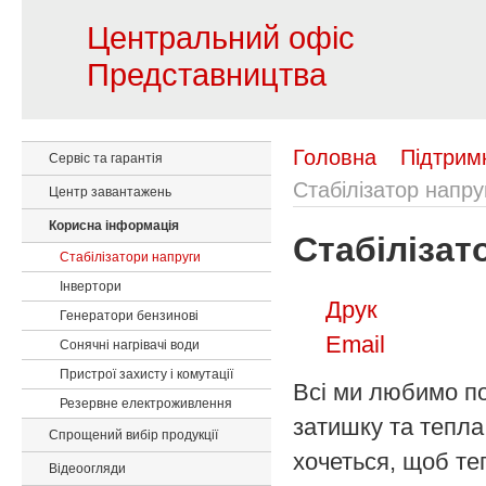
Центральний офіс
Представництва
Головна
Підтрим
Сервіс та гарантія
Стабілізатор напру
Центр завантажень
Корисна інформація
Стабілізат
Стабілізатори напруги
Інвертори
Друк
Генератори бензинові
Email
Сонячні нагрівачі води
Пристрої захисту і комутації
Всі ми любимо п
Резервне електроживлення
затишку та тепла.
Спрощений вибір продукції
хочеться, щоб те
Відеоогляди