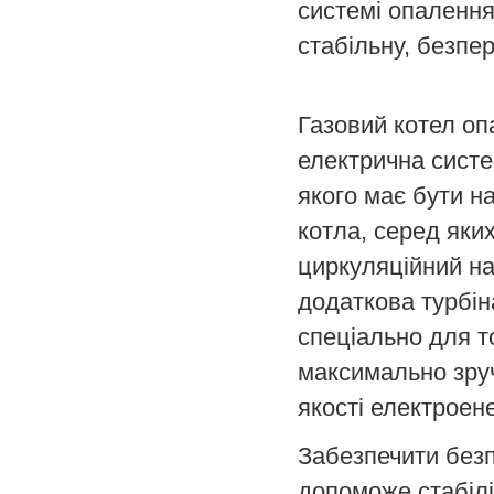
системі опалення
стабільну, безпе
Газовий котел оп
електрична систе
якого має бути н
котла, серед яки
циркуляційний на
додаткова турбін
спеціально для т
максимально зруч
якості електроене
Забезпечити без
допоможе стабілі