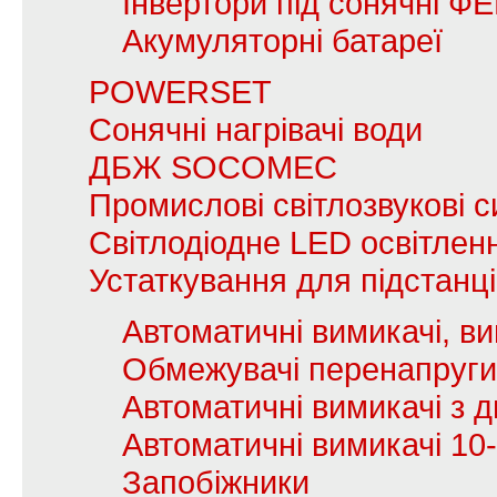
Інвертори під сонячні Ф
Акумуляторні батареї
POWERSET
Сонячні нагрівачі води
ДБЖ SOCOMEC
Промислові світлозвукові с
Світлодіодне LED освітлен
Устаткування для підстанц
Автоматичні вимикачі, в
Обмежувачі перенапруги
Автоматичні вимикачі з
Автоматичні вимикачі 10
Запобіжники