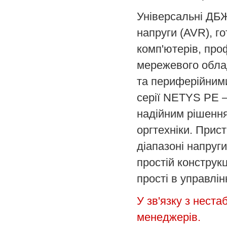
Універсальні ДБЖ 
напруги (AVR), г
комп'ютерів, про
мережевого облад
та периферійними
серії NETYS PE –
надійним рішення
оргтехніки. Прис
діапазоні напруг
простій конструкц
прості в управлінн
У зв'язку з неста
менеджерів.