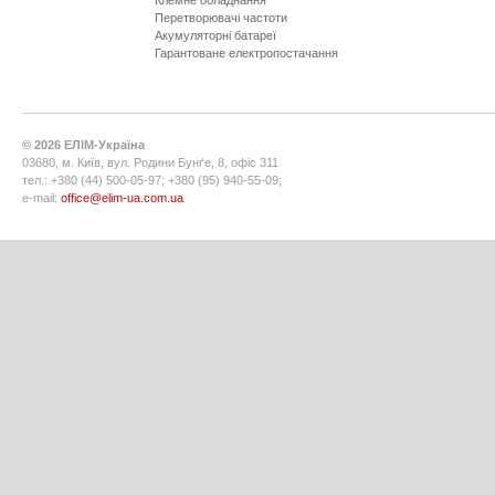
Клемне обладнання
Перетворювачі частоти
Акумуляторні батареї
Гарантоване електропостачання
©
2026
ЕЛІМ-Україна
03680, м. Київ, вул. Родини Бунґе, 8, офіс 311
тел.: +380 (44) 500-05-97; +380 (95) 940-55-09;
e-mail:
office@elim-ua.com.ua