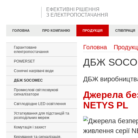
ЕФЕКТИВНІ РІШЕННЯ
З ЕЛЕКТРОПОСТАЧАННЯ
ГОЛОВНА
ПРО КОМПАНІЮ
ПРОДУКЦІЯ
СПІВПРАЦЯ
Головна
Продукц
Гарантоване
електропостачання
ДБЖ SOC
POWERSET
Сонячні нагрівачі води
ДБЖ виробництва
ДБЖ SOCOMEC
Промислові світлозвукові
Джерела бе
сигналізатори
NETYS PL
Світлодіодне LED освітлення
Устаткування для підстанцій та
розподільчих мереж
Комутація і захист
Керування та сигналізація,