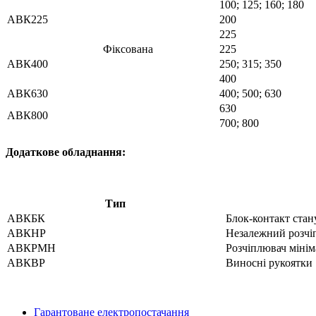
100; 125; 160; 180
АВК225
200
225
Фіксована
225
АВК400
250; 315; 350
400
АВК630
400; 500; 630
630
АВК800
700; 800
Додаткове обладнання:
Тип
АВКБК
Блок-контакт стан
АВКНР
Незалежний розчі
АВКРМН
Розчіплювач мінім
АВКВР
Виносні рукоятки
Гарантоване електропостачання