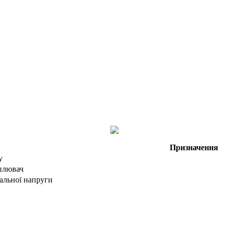
Призначення
у
плювач
альної напруги