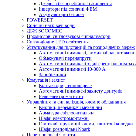
Джерела безперебійного живлення
Інвертори під сонячні ФЕМ
Акумуляторні батареї
POWERSET
Сонячні нагрівачі води
ДБЖ SOCOMEC
Промислові світлозвукові сигналізатори
Світлодіодне LED освітлення
Устаткування для підстанцій та розподільчих мереж
Автоматичні вимикачі, вимикачі навантаженн
Обмежувачі перенапруги
Автоматичні вимикачі з диференціальним зах
Автоматичні вимикачі 10-800 А
Запобіжники
Комутація і захист
Контактори, теплові реле
Автоматичні вимикачі захисту двигунів
Реле електромагнітні
Управління та сигналізація, клемне обладнання
Кнопки, перемикачі механічні
Арматура світлосигнальна
Шафи електромонтажні
Гвинтові, пружинні клеми, гвинтові колодки
Шафи розподільні Noark
Перетворювачі частоти