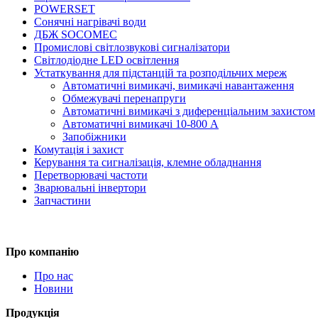
POWERSET
Сонячні нагрівачі води
ДБЖ SOCOMEC
Промислові світлозвукові сигналізатори
Світлодіодне LED освітлення
Устаткування для підстанцій та розподільчих мереж
Автоматичні вимикачі, вимикачі навантаження
Обмежувачі перенапруги
Автоматичні вимикачі з диференціальним захистом
Автоматичні вимикачі 10-800 А
Запобіжники
Комутація і захист
Керування та сигналізація, клемне обладнання
Перетворювачі частоти
Зварювальні інвертори
Запчастини
Про компанію
Про нас
Новини
Продукція