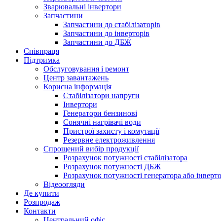
Зварювальні інвертори
Запчастини
Запчастини до стабілізаторів
Запчастини до інверторів
Запчастини до ДБЖ
Співпраця
Підтримка
Обслуговування і ремонт
Центр завантажень
Корисна інформація
Стабілізатори напруги
Інвертори
Генератори бензинові
Сонячні нагрівачі води
Пристрої захисту і комутації
Резервне електроживлення
Спрощений вибір продукції
Розрахунок потужності стабілізатора
Розрахунок потужності ДБЖ
Розрахунок потужності генератора або інверт
Відеоогляди
Де купити
Розпродаж
Контакти
Центральний офіс