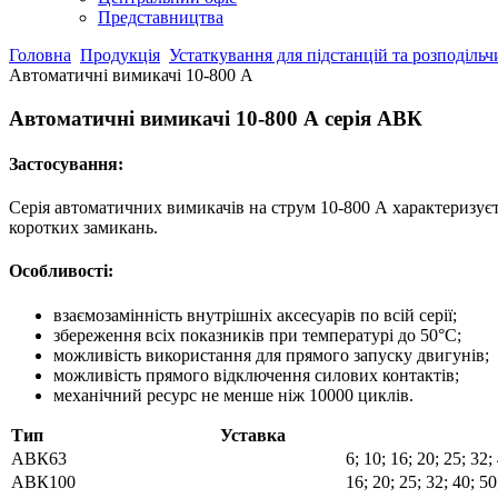
Представництва
Головна
Продукція
Устаткування для підстанцій та розподіль
Автоматичні вимикачі 10-800 А
Автоматичні вимикачі 10-800 А серія АВК
Застосування:
Серія автоматичних вимикачів на струм 10-800 А характеризуєт
коротких замикань.
Особливості:
взаємозамінність внутрішніх аксесуарів по всій серії;
збереження всіх показників при температурі до 50°С;
можливість використання для прямого запуску двигунів;
можливість прямого відключення силових контактів;
механічний ресурс не менше ніж 10000 циклів.
Тип
Уставка
АВК63
6; 10; 16; 20; 25; 32;
АВК100
16; 20; 25; 32; 40; 50