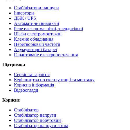
Стабілізатори напруги
Інвертори
ДБЖ / UPS
Автоматичні вимикачі
Реле електромагнітні, твердотільні
Шафи електромонтажні
Клемне обладнання
Перетворювачі частоти
Акумуляторні батареї
Гарантоване електропостачання
Підтримка
Сервіс та гарантія
Керівництва по експлуатації та монтажу
Корисна інформація
Відеоогляди
Корисне
Стабілізатор
Стабілізатор напруги
Стабілізатор побутовий
Стабілізатор напруги котла