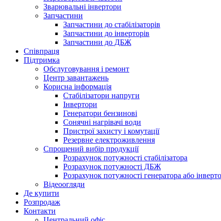
Зварювальні інвертори
Запчастини
Запчастини до стабілізаторів
Запчастини до інверторів
Запчастини до ДБЖ
Співпраця
Підтримка
Обслуговування і ремонт
Центр завантажень
Корисна інформація
Стабілізатори напруги
Інвертори
Генератори бензинові
Сонячні нагрівачі води
Пристрої захисту і комутації
Резервне електроживлення
Спрощений вибір продукції
Розрахунок потужності стабілізатора
Розрахунок потужності ДБЖ
Розрахунок потужності генератора або інверт
Відеоогляди
Де купити
Розпродаж
Контакти
Центральний офіс