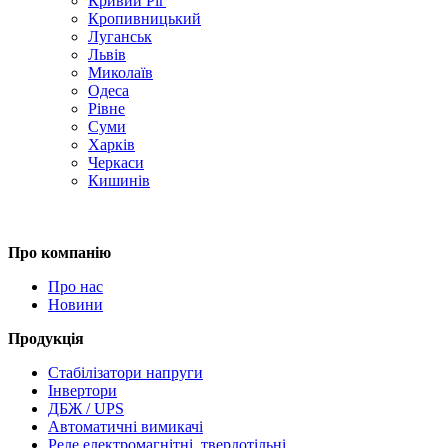
Кривий Ріг
Кропивницький
Луганськ
Львів
Миколаїв
Одеса
Рівне
Суми
Харків
Черкаси
Кишинів
Про компанію
Про нас
Новини
Продукція
Стабілізатори напруги
Інвертори
ДБЖ / UPS
Автоматичні вимикачі
Реле електромагнітні, твердотільні