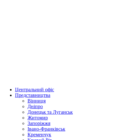
Центральний офіс
Представництва
Вінниця
Дніпро
Донецьк та Луганськ
Житомир
Запоріжжя
Івано-Франківськ
Кременчук