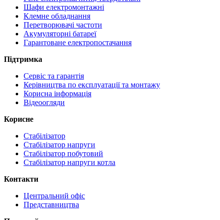
Шафи електромонтажні
Клемне обладнання
Перетворювачі частоти
Акумуляторні батареї
Гарантоване електропостачання
Підтримка
Сервіс та гарантія
Керівництва по експлуатації та монтажу
Корисна інформація
Відеоогляди
Корисне
Стабілізатор
Стабілізатор напруги
Стабілізатор побутовий
Стабілізатор напруги котла
Контакти
Центральний офіс
Представництва