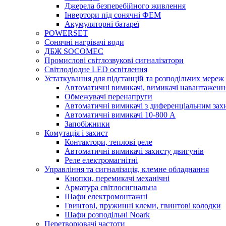
Джерела безперебійного живлення
Інвертори під сонячні ФЕМ
Акумуляторні батареї
POWERSET
Сонячні нагрівачі води
ДБЖ SOCOMEC
Промислові світлозвукові сигналізатори
Світлодіодне LED освітлення
Устаткування для підстанцій та розподільчих мереж
Автоматичні вимикачі, вимикачі навантаженн
Обмежувачі перенапруги
Автоматичні вимикачі з диференціальним зах
Автоматичні вимикачі 10-800 А
Запобіжники
Комутація і захист
Контактори, теплові реле
Автоматичні вимикачі захисту двигунів
Реле електромагнітні
Управління та сигналізація, клемне обладнання
Кнопки, перемикачі механічні
Арматура світлосигнальна
Шафи електромонтажні
Гвинтові, пружинні клеми, гвинтові колодки
Шафи розподільні Noark
Перетворювачі частоти