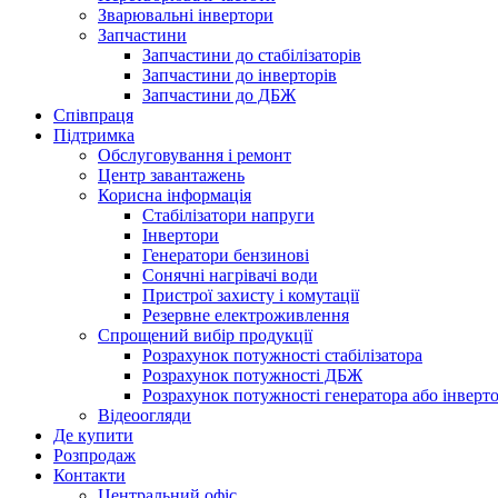
Зварювальні інвертори
Запчастини
Запчастини до стабілізаторів
Запчастини до інверторів
Запчастини до ДБЖ
Співпраця
Підтримка
Обслуговування і ремонт
Центр завантажень
Корисна інформація
Стабілізатори напруги
Інвертори
Генератори бензинові
Сонячні нагрівачі води
Пристрої захисту і комутації
Резервне електроживлення
Спрощений вибір продукції
Розрахунок потужності стабілізатора
Розрахунок потужності ДБЖ
Розрахунок потужності генератора або інверт
Відеоогляди
Де купити
Розпродаж
Контакти
Центральний офіс