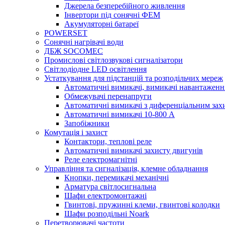
Джерела безперебійного живлення
Інвертори під сонячні ФЕМ
Акумуляторні батареї
POWERSET
Сонячні нагрівачі води
ДБЖ SOCOMEC
Промислові світлозвукові сигналізатори
Світлодіодне LED освітлення
Устаткування для підстанцій та розподільчих мереж
Автоматичні вимикачі, вимикачі навантаженн
Обмежувачі перенапруги
Автоматичні вимикачі з диференціальним зах
Автоматичні вимикачі 10-800 А
Запобіжники
Комутація і захист
Контактори, теплові реле
Автоматичні вимикачі захисту двигунів
Реле електромагнітні
Управління та сигналізація, клемне обладнання
Кнопки, перемикачі механічні
Арматура світлосигнальна
Шафи електромонтажні
Гвинтові, пружинні клеми, гвинтові колодки
Шафи розподільні Noark
Перетворювачі частоти