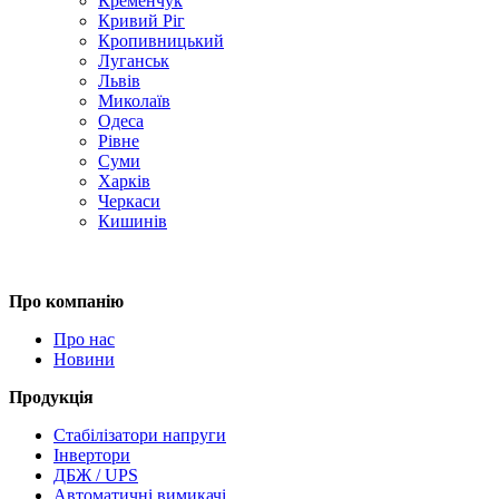
Кременчук
Кривий Ріг
Кропивницький
Луганськ
Львів
Миколаїв
Одеса
Рівне
Суми
Харків
Черкаси
Кишинів
Про компанію
Про нас
Новини
Продукція
Стабілізатори напруги
Інвертори
ДБЖ / UPS
Автоматичні вимикачі