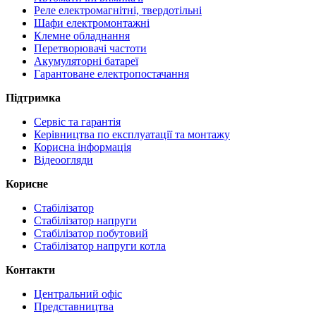
Реле електромагнітні, твердотільні
Шафи електромонтажні
Клемне обладнання
Перетворювачі частоти
Акумуляторні батареї
Гарантоване електропостачання
Підтримка
Сервіс та гарантія
Керівництва по експлуатації та монтажу
Корисна інформація
Відеоогляди
Корисне
Стабілізатор
Стабілізатор напруги
Стабілізатор побутовий
Стабілізатор напруги котла
Контакти
Центральний офіс
Представництва