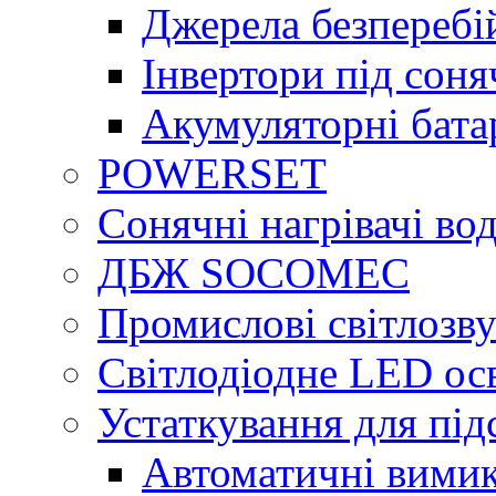
Джерела безперебі
Інвертори під сон
Акумуляторні бата
POWERSET
Сонячні нагрівачі во
ДБЖ SOCOMEC
Промислові світлозву
Світлодіодне LED ос
Устаткування для під
Автоматичні вимик