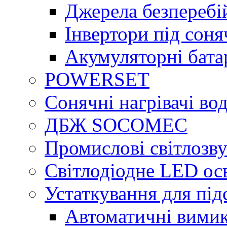
Джерела безперебі
Інвертори під сон
Акумуляторні бата
POWERSET
Сонячні нагрівачі во
ДБЖ SOCOMEC
Промислові світлозву
Світлодіодне LED ос
Устаткування для під
Автоматичні вимик