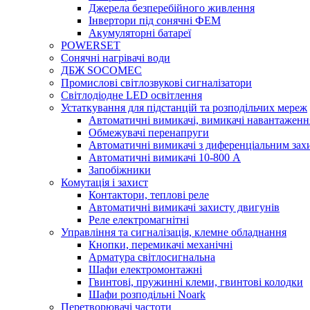
Джерела безперебійного живлення
Інвертори під сонячні ФЕМ
Акумуляторні батареї
POWERSET
Сонячні нагрівачі води
ДБЖ SOCOMEC
Промислові світлозвукові сигналізатори
Світлодіодне LED освітлення
Устаткування для підстанцій та розподільчих мереж
Автоматичні вимикачі, вимикачі навантаженн
Обмежувачі перенапруги
Автоматичні вимикачі з диференціальним зах
Автоматичні вимикачі 10-800 А
Запобіжники
Комутація і захист
Контактори, теплові реле
Автоматичні вимикачі захисту двигунів
Реле електромагнітні
Управління та сигналізація, клемне обладнання
Кнопки, перемикачі механічні
Арматура світлосигнальна
Шафи електромонтажні
Гвинтові, пружинні клеми, гвинтові колодки
Шафи розподільні Noark
Перетворювачі частоти