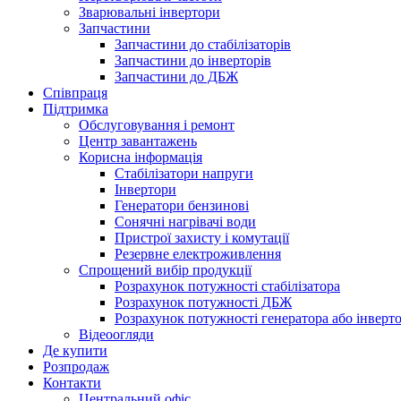
Зварювальні інвертори
Запчастини
Запчастини до стабілізаторів
Запчастини до інверторів
Запчастини до ДБЖ
Співпраця
Підтримка
Обслуговування і ремонт
Центр завантажень
Корисна інформація
Стабілізатори напруги
Інвертори
Генератори бензинові
Сонячні нагрівачі води
Пристрої захисту і комутації
Резервне електроживлення
Спрощений вибір продукції
Розрахунок потужності стабілізатора
Розрахунок потужності ДБЖ
Розрахунок потужності генератора або інверт
Відеоогляди
Де купити
Розпродаж
Контакти
Центральний офіс