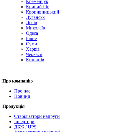
Кременчук
Кривий Ріг
Кропивницький
Луганськ
Львів
Миколаїв
Одеса
Рівне
Суми
Харків
Черкаси
Кишинів
Про компанію
Про нас
Новини
Продукція
Стабілізатори напруги
Інвертори
ДБЖ / UPS