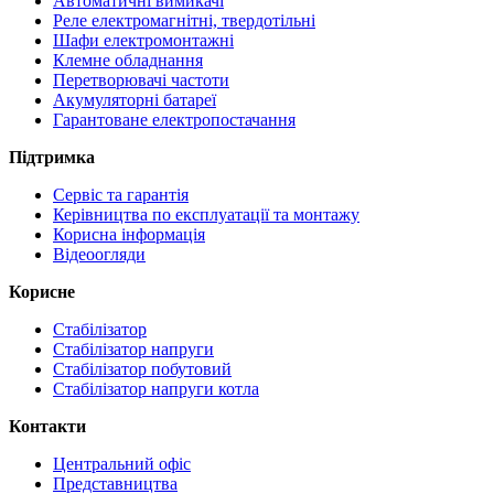
Автоматичні вимикачі
Реле електромагнітні, твердотільні
Шафи електромонтажні
Клемне обладнання
Перетворювачі частоти
Акумуляторні батареї
Гарантоване електропостачання
Підтримка
Сервіс та гарантія
Керівництва по експлуатації та монтажу
Корисна інформація
Відеоогляди
Корисне
Стабілізатор
Стабілізатор напруги
Стабілізатор побутовий
Стабілізатор напруги котла
Контакти
Центральний офіс
Представництва