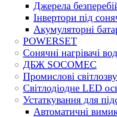
Джерела безперебі
Інвертори під сон
Акумуляторні бата
POWERSET
Сонячні нагрівачі во
ДБЖ SOCOMEC
Промислові світлозву
Світлодіодне LED ос
Устаткування для під
Автоматичні вимик