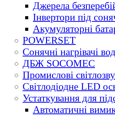
Джерела безперебі
Інвертори під сон
Акумуляторні бата
POWERSET
Сонячні нагрівачі во
ДБЖ SOCOMEC
Промислові світлозву
Світлодіодне LED ос
Устаткування для під
Автоматичні вимик